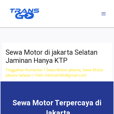
Lewati
ke
konten
Sewa Motor di jakarta Selatan
Jaminan Hanya KTP
Tinggalkan Komentar
/
Sewa Motor Jakarta
,
Sewa Motor
Jakarta Selatan
/ Oleh
mbimarifah@gmail.com
Sewa Motor Terpercaya di
Jakarta