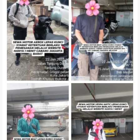
Cityplaza Jatinegara
Cabang Jakarta Barat
Gedung Parkir P6A
Cityplaza Jatinegara
Cityplaza Jatinegara