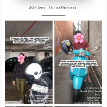
Bukti Serah Terima Kendaraan
Cityplaza Jatinegara
Antar Jemput Kendaraan
Gedung Parkir P6A