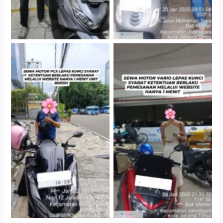
Cityplaza Jatinegara
Antar Jemput Kendaraan
Gedung Parkir P6A