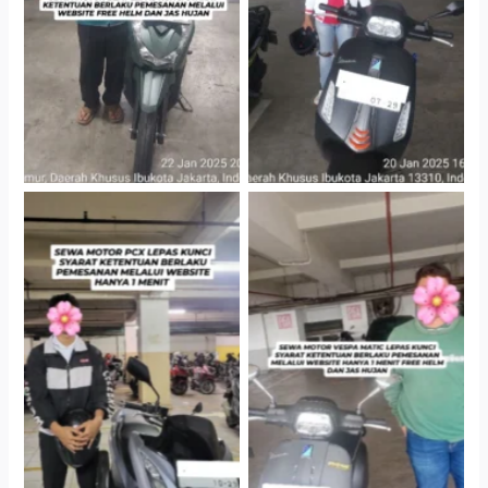
Gedung Parkir P6A
Gedung Parkir P6A
Hotel Kartika Chandra,
Cityplaza Jatinegara
Jakarta Selatan
Gedung Parkir P6A