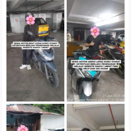
Cityplaza Jatinegara
Cityplaza Jatinegara
Gedung Parkir P6A
Gedung Parkir P6A