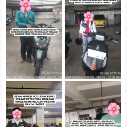
Cityplaza Jatinegara
Cityplaza Jatinegara
Gedung Parkir P6A
Gedung Parkir P6A
Hotel Kartika Chandra,
Cityplaza Jatinegara