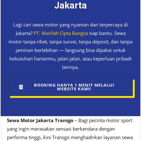
Jakarta
Lagi cari sewa motor yang nyaman dan terpercaya di
Jakarta?
PT. Marifah Cipta Bangsa
siap bantu. Sewa
motor tanpa ribet, tanpa survei, tanpa deposit, dan tanpa
jaminan berlebihan — langsung bisa dipakai untuk
kebutuhan harianmu, jalan-jalan, atau keperluan pribadi
lainnya.
BOOKING HANYA 1 MENIT MELALUI
WEBSITE KAMI!
Sewa Motor Jakarta Transgo
– Bagi pecinta motor sport
yang ingin merasakan sensasi berkendara dengan
performa tinggi, kini Transgo menghadirkan layanan sewa