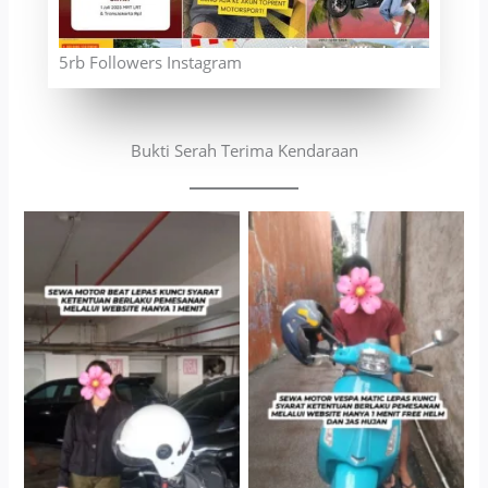
5rb Followers Instagram
Bukti Serah Terima Kendaraan
Cityplaza Jatinegara
Antar Jemput Kendaraan
Gedung Parkir P6A