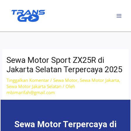
Lewati
ke
konten
Sewa Motor Sport ZX25R di
Jakarta Selatan Terpercaya 2025
Tinggalkan Komentar
/
Sewa Motor
,
Sewa Motor Jakarta
,
Sewa Motor Jakarta Selatan
/ Oleh
mbimarifah@gmail.com
Sewa Motor Terpercaya di