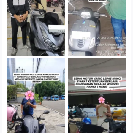
Jakarta Selatan
Gedung Parkir P6A
Cityplaza Jatinegara
Antar Jemput Kendaraan
Gedung Parkir P6A