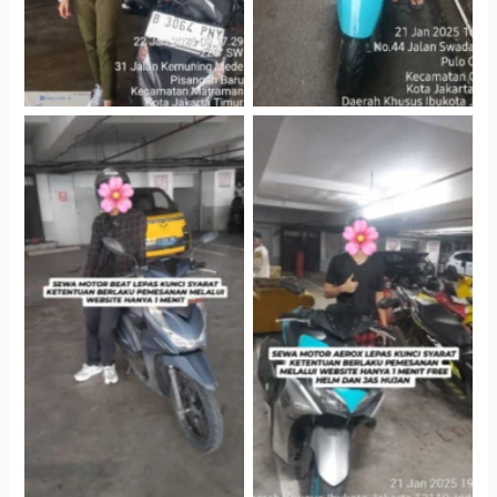
Cityplaza Jatinegara
Cityplaza Jatinegara
Gedung Parkir P6A
Gedung Parkir P6A