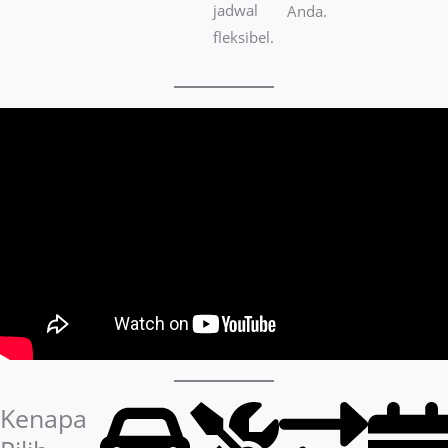
jadwal
Anda.
fleksibel.
Kenapa