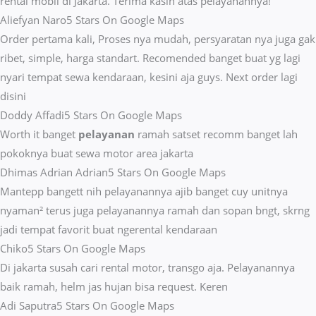
rental mobil di Jakarta. Terima kasih atas pelayanannya!
Aliefyan Naro
5 Stars On Google Maps
Order pertama kali, Proses nya mudah, persyaratan nya juga gak
ribet, simple, harga standart. Recomended banget buat yg lagi
nyari tempat sewa kendaraan, kesini aja guys. Next order lagi
disini
Doddy Affadi
5 Stars On Google Maps
Worth it banget
pelayanan
ramah satset recomm banget lah
pokoknya buat sewa motor area jakarta
Dhimas Adrian Adrian
5 Stars On Google Maps
Mantepp bangett nih pelayanannya ajib banget cuy unitnya
nyaman² terus juga pelayanannya ramah dan sopan bngt, skrng
jadi tempat favorit buat ngerental kendaraan
Chiko
5 Stars On Google Maps
Di jakarta susah cari rental motor, transgo aja. Pelayanannya
baik ramah, helm jas hujan bisa request. Keren
Adi Saputra
5 Stars On Google Maps