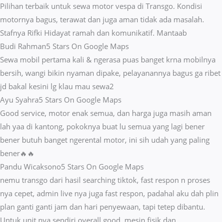
Pilihan terbaik untuk sewa motor vespa di Transgo. Kondisi
motornya bagus, terawat dan juga aman tidak ada masalah.
Stafnya Rifki Hidayat ramah dan komunikatif. Mantaab
Budi Rahman
5 Stars On Google Maps
Sewa mobil pertama kali & ngerasa puas banget krna mobilnya
bersih, wangi bikin nyaman dipake, pelayanannya bagus ga ribet
jd bakal kesini lg klau mau sewa2
Ayu Syahra
5 Stars On Google Maps
Good service, motor enak semua, dan harga juga masih aman
lah yaa di kantong, pokoknya buat lu semua yang lagi bener
bener butuh banget ngerental motor, ini sih udah yang paling
bener🔥🔥
Pandu Wicaksono
5 Stars On Google Maps
nemu transgo dari hasil searching tiktok, fast respon n proses
nya cepet, admin live nya juga fast respon, padahal aku dah plin
plan ganti ganti jam dan hari penyewaan, tapi tetep dibantu.
Untuk unit nya sendiri overall good, mesin fisik dan