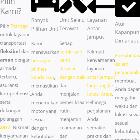
Pilih
Kami?
Unit Selalu
Layanan
Banyak
Atur
Pilih
Transgo
Terawat
Antar
Pilihan Unit
Kapanpun
untuk layanan
Jemput
Dimanapu
transportasi
Setiap
Kami
fleksibel
dan
kendaraan
Nikmati
menawarkan
Fleksibilitas
aman
dengan
kami
kenyamanan
berbagai
dalam
armada
dirawat
layanan
pilihan
penjadwala
terbaru,
dengan baik
antar jemput
kendaraan
,
membuat
asuransi
dan
langsung ke
memastikan
Anda dapat
komprehensif,
menjalani
lokasi Anda
,
Anda
mengatur
serta
pemeriksaan
sehingga
menemukan
waktu dan
dukungan
rutin,
perjalanan
motor yang
lokasi sewa
pelanggan
menjamin
Anda
sesuai
sesuai
24/7
. Nikmati
keamanan
semakin
dengan
kebutuhan,
kenyamanan
dan
praktis dan
kebutuhan
memberika