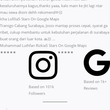
keseluruhannya bagus,thanks yaaa, kalo main ke jkt lagi ntar
mau sewa disini dehh rekomend🫶🏻
Icha Lofilia
5 Stars On Google Maps
Transgo Cabang Surabaya, Josss mantap proses cepat, syarat ga
ribet, cukup membantu untuk kebutuhan perjalanan di surabaya
buat orang dari luar kota. 🙏🏻 …
Muhammad Luthfan Rizkia
5 Stars On Google Maps
★
★
★
★
★
★
★
★
★
★
Based on 1k+
Based on 101k
Reviews​
Followers​