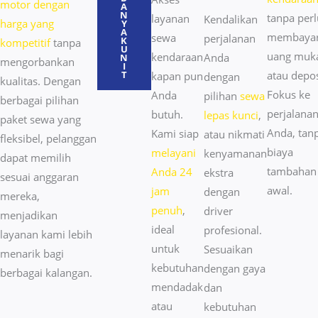
motor dengan
A
N
tanpa perl
layanan
Kendalikan
harga yang
Y
A
membaya
sewa
perjalanan
K
kompetitif
tanpa
U
uang muk
kendaraan
Anda
N
mengorbankan
I
T
atau depos
kapan pun
dengan
kualitas. Dengan
Fokus ke
Anda
pilihan
sewa
berbagai pilihan
perjalana
butuh.
lepas kunci
,
paket sewa yang
Anda, tan
Kami siap
atau nikmati
fleksibel, pelanggan
biaya
melayani
kenyamanan
dapat memilih
tambahan 
Anda 24
ekstra
sesuai anggaran
awal.
jam
dengan
mereka,
penuh
,
driver
menjadikan
ideal
profesional.
layanan kami lebih
untuk
Sesuaikan
menarik bagi
kebutuhan
dengan gaya
berbagai kalangan.
mendadak
dan
atau
kebutuhan