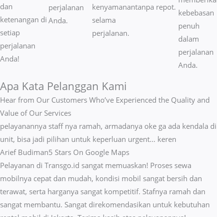
dan
kenyamanan
tanpa repot.
perjalanan
kebebasan
ketenangan di
selama
Anda.
penuh
setiap
perjalanan.
dalam
perjalanan
perjalanan
Anda!
Anda.
Apa Kata Pelanggan Kami
Hear from Our Customers Who’ve Experienced the Quality and
Value of Our Services
pelayanannya staff nya ramah, armadanya oke ga ada kendala di
unit, bisa jadi pilihan untuk keperluan urgent… keren
Arief Budiman
5 Stars On Google Maps
Pelayanan di Transgo.id sangat memuaskan! Proses sewa
mobilnya cepat dan mudah, kondisi mobil sangat bersih dan
terawat, serta harganya sangat kompetitif. Stafnya ramah dan
sangat membantu. Sangat direkomendasikan untuk kebutuhan