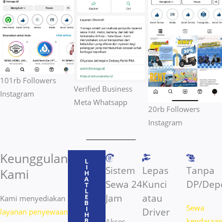
101rb Followers
Verified Business
Instagram
Meta Whatsapp
20rb Followers
Instagram
Keunggulan
L
I
Sistem
Lepas
Tanpa
Kami
H
A
Sewa 24
Kunci
DP/Depo
T
L
Jam
atau
E
Kami menyediakan
B
Sewa
I
Driver
layanan penyewaan
H
B
kendaraa
Akses