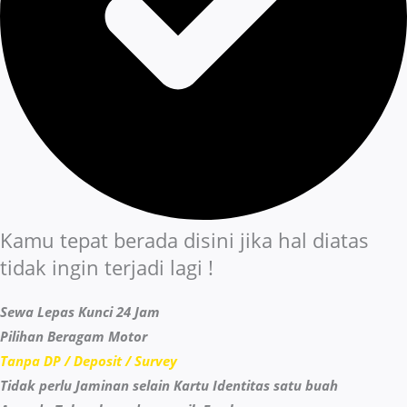
Kamu tepat berada disini jika hal diatas
tidak ingin terjadi lagi !
Sewa Lepas Kunci 24 Jam
Pilihan Beragam Motor
Tanpa DP / Deposit / Survey
Tidak perlu Jaminan selain Kartu Identitas satu buah