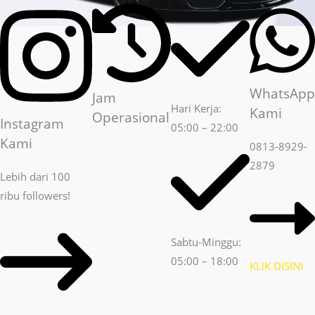
WhatsApp
Jam
Hari Kerja:
Kami
Operasional
Instagram
05:00 – 22:00
Kami
0813-8929-
2879
Lebih dari 100
ribu followers!
Sabtu-Minggu:
05:00 – 18:00
KLIK DISINI