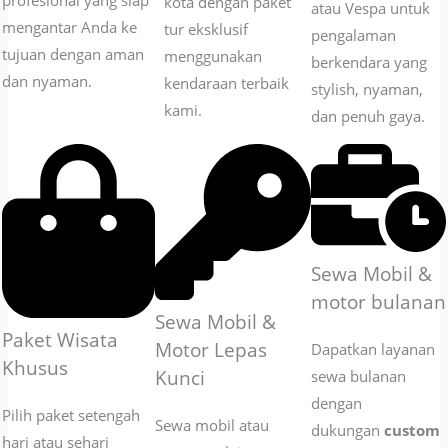
profesional yang siap
kota dengan paket
atau Vespa untuk
mengantar Anda ke
tur eksklusif
pengalaman
tujuan dengan aman
menggunakan
berkendara yang
dan nyaman.
kendaraan terbaik
stylish, nyaman,
kami.
dan penuh gaya.
Sewa Mobil &
motor bulanan
Sewa Mobil &
Paket Wisata
Motor Lepas
Dapatkan layanan
Khusus
Kunci
sewa bulanan
dengan
Pilih paket setengah
Sewa mobil atau
dukungan
custom
hari atau sehari