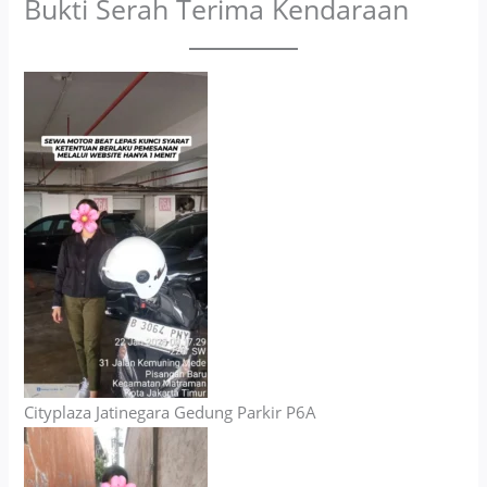
Bukti Serah Terima Kendaraan
Cityplaza Jatinegara Gedung Parkir P6A