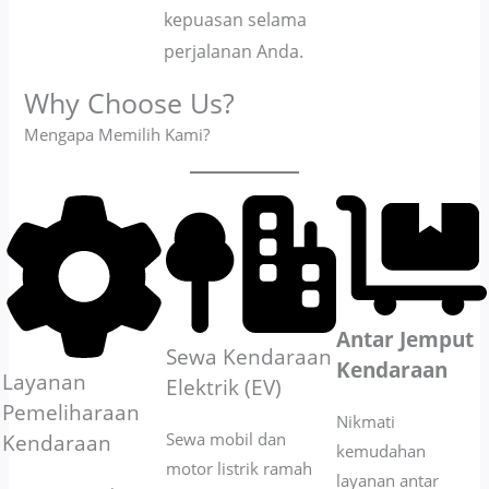
kepuasan selama
perjalanan Anda.
Why Choose Us?
Mengapa Memilih Kami?
Antar Jemput
Sewa Kendaraan
Kendaraan
Layanan
Elektrik (EV)
Pemeliharaan
Nikmati
Sewa mobil dan
Kendaraan
kemudahan
motor listrik ramah
layanan antar