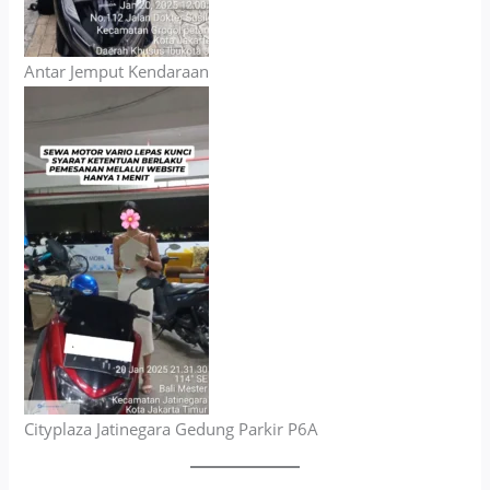
Antar Jemput Kendaraan
Cityplaza Jatinegara Gedung Parkir P6A