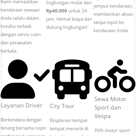
Kami memastikan
lingkungan mulai dari
jemput kendaraan,
kendaraan sewaan
Rp40.000
untuk 24
memberikan akses
Anda selalu dalam
jam. Hemat biaya dan
tanpa repot ke
kondisi terbaik
dukung lingkungan!
kendaraan Anda.
dengan servis rutin
dan perawatan
berkala.
Sewa Motor
Layanan Driver
City Tour
Sport dan
Vespa
Berkendara dengan
Eksplorasi tempat-
tenang bersama sopir
tempat menarik di
Pilih motor sport