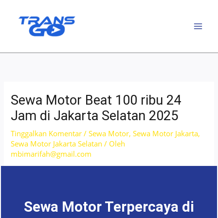
Lewati
ke
konten
Sewa Motor Beat 100 ribu 24
Jam di Jakarta Selatan 2025
Tinggalkan Komentar
/
Sewa Motor
,
Sewa Motor Jakarta
,
Sewa Motor Jakarta Selatan
/ Oleh
mbimarifah@gmail.com
Sewa Motor Terpercaya di