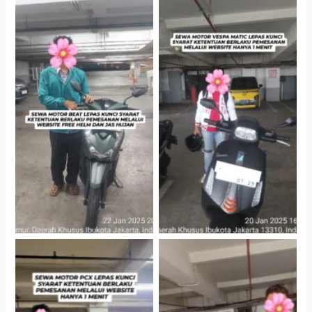
Cityplaza Jatinegara
Cityplaza Jatinegara
Gedung Parkir P6A
Gedung Parkir P6A