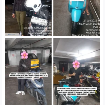
Cityplaza Jatinegara
Cityplaza Jatinegara
Gedung Parkir P6A
Gedung Parkir P6A