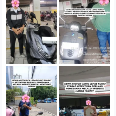
Hotel Kartika Chandra,
Cityplaza Jatinegara
Jakarta Selatan
Gedung Parkir P6A
Cityplaza Jatinegara
Antar Jemput Kendaraan
Gedung Parkir P6A