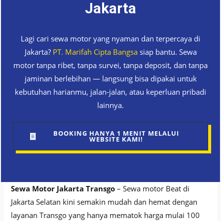
Jakarta
Lagi cari sewa motor yang nyaman dan terpercaya di
Jakarta?
PT. Marifah Cipta Bangsa
siap bantu. Sewa
motor tanpa ribet, tanpa survei, tanpa deposit, dan tanpa
jaminan berlebihan — langsung bisa dipakai untuk
kebutuhan harianmu, jalan-jalan, atau keperluan pribadi
lainnya.
BOOKING HANYA 1 MENIT MELALUI
WEBSITE KAMI!
Sewa Motor Jakarta Transgo
– Sewa motor Beat di
Jakarta Selatan kini semakin mudah dan hemat dengan
layanan Transgo yang hanya mematok harga mulai 100