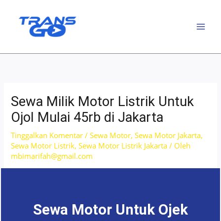
Lewati
ke
konten
Sewa Milik Motor Listrik Untuk
Ojol Mulai 45rb di Jakarta
Tinggalkan Komentar
/
Sewa Motor
,
Sewa Motor Jakarta
,
Sewa Motor Listrik
,
Sewa Motor Listrik Jakarta
/ Oleh
mbimarifah@gmail.com
Sewa Motor Untuk Ojek