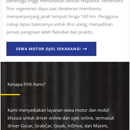
bertenaga tinggi memastikan tarikan responsif, sementara
fitur regenerasi daya saat deselerasi membantu
memperpanjang jarak tempuh hinga 160 km. Pengguna
cukup lepas baterainya untuk diisi ulang, menjadikan
proses pengisian lebih fleksibel dan praktis.
SEWA MOTOR OJOL SEKARANG!
Kenapa Pilih Kami?
Kami menyediakan layanan sewa motor dan mobil
khusus untuk driver online dan ojek online, termasuk
driver Gocar, GrabCar, Gojek, InDrive, dan Maxim,