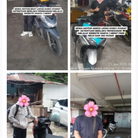
Cityplaza Jatinegara
Cityplaza Jatinegara
Gedung Parkir P6A
Gedung Parkir P6A
Cityplaza Jatinegara
Cabang Jakarta Barat
Gedung Parkir P6A