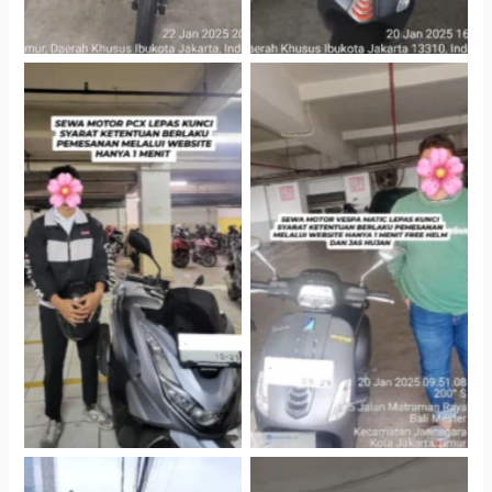
Hotel Kartika Chandra,
Cityplaza Jatinegara
Jakarta Selatan
Gedung Parkir P6A