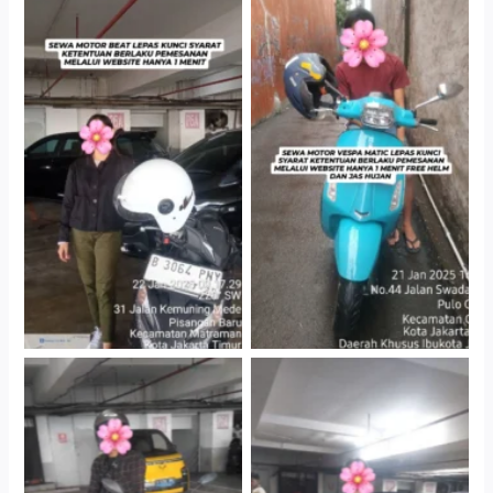
Cityplaza Jatinegara
Antar Jemput Kendaraan
Gedung Parkir P6A