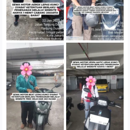
Cityplaza Jatinegara
Cityplaza Jatinegara
Gedung Parkir P6A
Gedung Parkir P6A