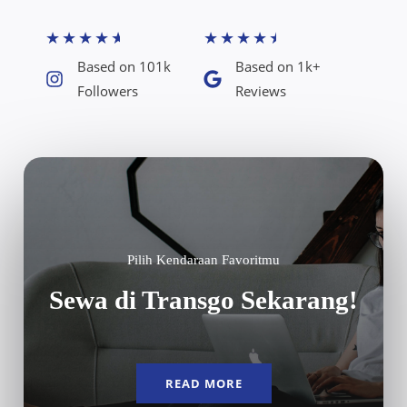
★
★
★
★
★
★
★
★
★
★
Based on 101k
Based on 1k+
Followers​
Reviews​
Pilih Kendaraan Favoritmu
Sewa di Transgo Sekarang!
READ MORE