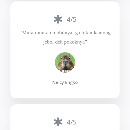
4/5
“Murah-murah mobilnya. ga bikin kantong
jebol deh pokoknya”
Nelcy Engko
4/5