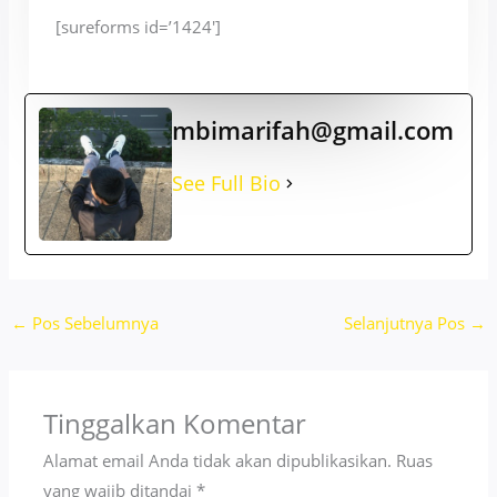
[sureforms id=’1424′]
mbimarifah@gmail.com
See Full Bio
←
Pos Sebelumnya
Selanjutnya Pos
→
Tinggalkan Komentar
Alamat email Anda tidak akan dipublikasikan.
Ruas
yang wajib ditandai
*