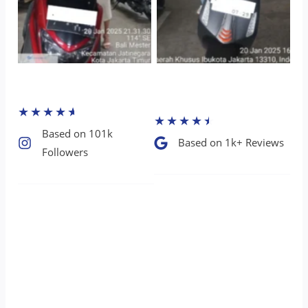
★
★
★
★
★
★
★
★
★
★
Based on 101k
Based on 1k+ Reviews​
Followers​