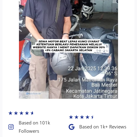
★
★
★
★
★
★
★
★
★
★
Based on 101k
Based on 1k+ Reviews​
Followers​