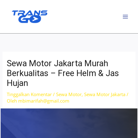
Lewati
ke
konten
Sewa Motor Jakarta Murah
Berkualitas – Free Helm & Jas
Hujan
Tinggalkan Komentar
/
Sewa Motor
,
Sewa Motor Jakarta
/
Oleh
mbimarifah@gmail.com