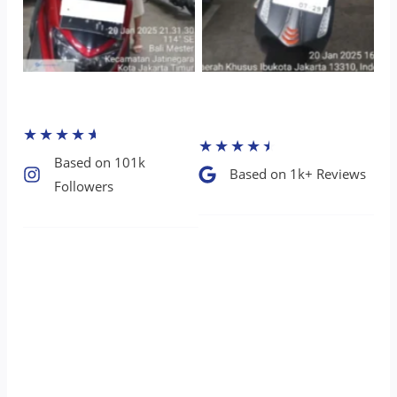
★
★
★
★
★
★
★
★
★
★
Based on 101k
Based on 1k+ Reviews​
Followers​