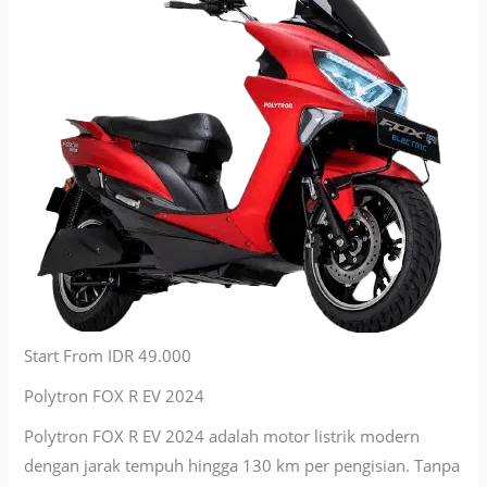
Start From IDR 49.000
Polytron FOX R EV 2024
Polytron FOX R EV 2024 adalah motor listrik modern
dengan jarak tempuh hingga 130 km per pengisian. Tanpa