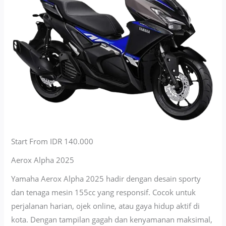
Start From IDR 140.000
Aerox Alpha 2025
Yamaha Aerox Alpha 2025 hadir dengan desain sporty
dan tenaga mesin 155cc yang responsif. Cocok untuk
perjalanan harian, ojek online, atau gaya hidup aktif di
kota. Dengan tampilan gagah dan kenyamanan maksimal,