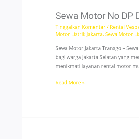
Bisa
Harian,
Sewa Motor No DP D
Mingguan
Tinggalkan Komentar
/
Rental Vesp
&
Motor Listrik Jakarta
,
Sewa Motor Lis
Bulanan
Sewa Motor Jakarta Transgo – Sewa m
bagi warga Jakarta Selatan yang m
menikmati layanan rental motor mu
Sewa
Read More »
Motor
No
DP
di
Pancoran
24