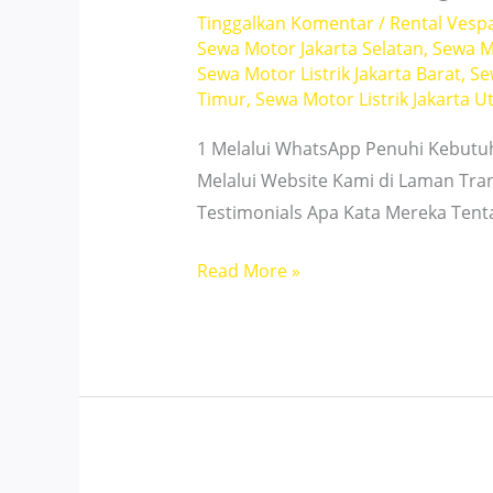
Tinggalkan Komentar
/
Rental Vesp
Hemat
Sewa Motor Jakarta Selatan
,
Sewa M
Sewa Motor Listrik Jakarta Barat
,
Se
Timur
,
Sewa Motor Listrik Jakarta U
1 Melalui WhatsApp Penuhi Kebutu
Melalui Website Kami di Laman Tra
Testimonials Apa Kata Mereka Ten
Sewa
Read More »
Motor
Grogol
Jakarta
–
Cocok
untuk