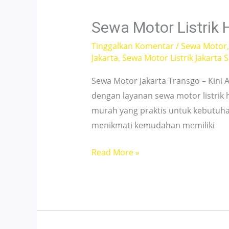
24
Jam
Sewa Motor Listrik 
No
Tinggalkan Komentar
/
Sewa Motor
DP!
Jakarta
,
Sewa Motor Listrik Jakarta 
Sewa Motor Jakarta Transgo – Kin
dengan layanan sewa motor listrik h
murah yang praktis untuk kebutuhan
menikmati kemudahan memiliki
Sewa
Read More »
Motor
Listrik
Hanya
49
Ribu