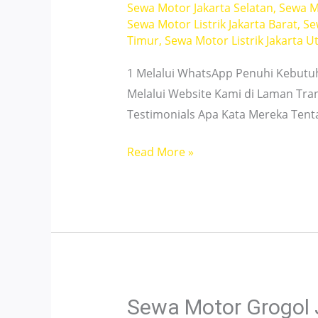
Sewa Motor Jakarta Selatan
,
Sewa M
Sewa Motor Listrik Jakarta Barat
,
Se
Timur
,
Sewa Motor Listrik Jakarta U
1 Melalui WhatsApp Penuhi Kebutu
Melalui Website Kami di Laman Tra
Testimonials Apa Kata Mereka Ten
Sewa
Read More »
Motor
Jakarta
yang
Bikin
Aktivitas
Makin
Fleksibel
Sewa Motor Grogol 
&