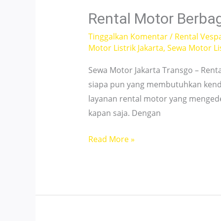
Jam
Rental Motor Berbag
–
Tinggalkan Komentar
/
Rental Vesp
Bisa
Motor Listrik Jakarta
,
Sewa Motor Lis
Antar
Jemput!
Sewa Motor Jakarta Transgo – Rental
siapa pun yang membutuhkan kendar
layanan rental motor yang menged
kapan saja. Dengan
Rental
Read More »
Motor
Berbagai
Pilihan
di
Pancoran