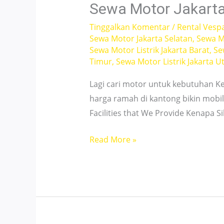
Mahasiswa
Sewa Motor Jakarta
&
Tinggalkan Komentar
/
Rental Vesp
Pekerja
Sewa Motor Jakarta Selatan
,
Sewa M
Sewa Motor Listrik Jakarta Barat
,
Se
Timur
,
Sewa Motor Listrik Jakarta U
Lagi cari motor untuk kebutuhan Ker
harga ramah di kantong bikin mobili
Facilities that We Provide Kenapa 
Sewa
Read More »
Motor
Jakarta
24
Jam
–