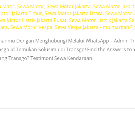
a Matic
,
Sewa Motor
,
Sewa Motor Jakarta
,
Sewa Motor Jakart
otor Jakarta Timur
,
Sewa Motor Jakarta Utara
,
Sewa Motor L
wa Motor Listrik Jakarta Pusat
,
Sewa Motor Listrik Jakarta Se
tara
,
Sewa Motor Vespa
,
Sewa Vespa Jakarta
/
mbimarifah@
hanmu Dengan Menghubungi Melalui WhatsApp – Admin Tra
nsgo.id Temukan Solusimu di Transgo! Find the Answers to
tang Transgo? Testimoni Sewa Kendaraan