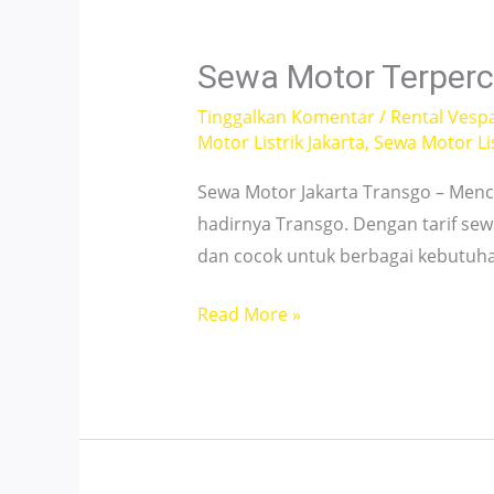
di
Jakarta
Sewa Motor Terperc
Selatan,
Tinggalkan Komentar
/
Rental Vesp
No
Motor Listrik Jakarta
,
Sewa Motor Lis
DP!
Sewa Motor Jakarta Transgo – Menca
hadirnya Transgo. Dengan tarif se
dan cocok untuk berbagai kebutuhan. 
Sewa
Read More »
Motor
Terpercaya
Mulai
40
Ribu