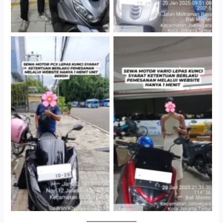
Cityplaza Jatinegara
Antar Jemput Kendaraan
Gedung Parkir P6A