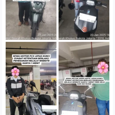
Hotel Kartika Chandra,
Cityplaza Jatinegara
Jakarta Selatan
Gedung Parkir P6A