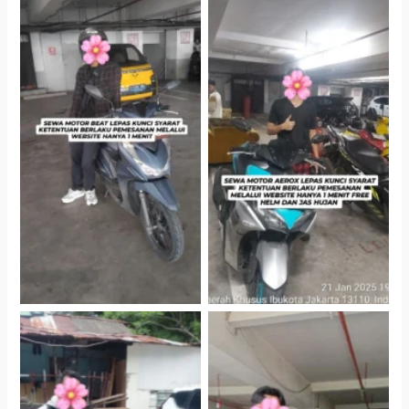
Cityplaza Jatinegara
Cityplaza Jatinegara
Gedung Parkir P6A
Gedung Parkir P6A