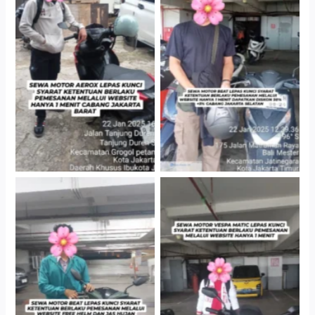
Cityplaza Jatinegara
Cabang Jakarta Barat
Gedung Parkir P6A
Cityplaza Jatinegara
Cityplaza Jatinegara
Gedung Parkir P6A
Gedung Parkir P6A