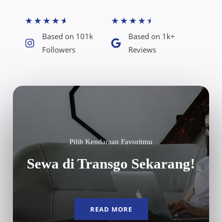
★
★
★
★
★
★
★
★
★
★
Based on 101k
Based on 1k+
Followers​
Reviews​
Pilih Kendaraan Favoritmu
Sewa di Transgo Sekarang!
READ MORE