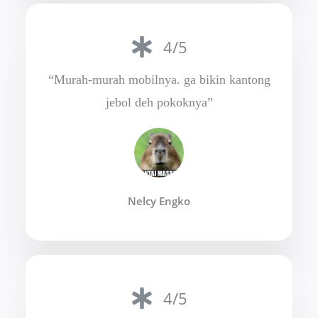
4/5
“Murah-murah mobilnya. ga bikin kantong
jebol deh pokoknya”
Nelcy Engko
4/5