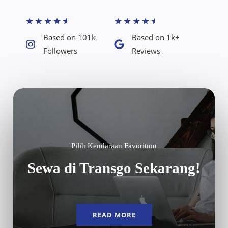
★
★
★
★
★
★
★
★
★
★
Based on 101k
Based on 1k+
Followers​
Reviews​
Pilih Kendaraan Favoritmu
Sewa di Transgo Sekarang!
READ MORE