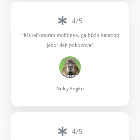
4/5
“Murah-murah mobilnya. ga bikin kantong
jebol deh pokoknya”
Nelcy Engko
4/5