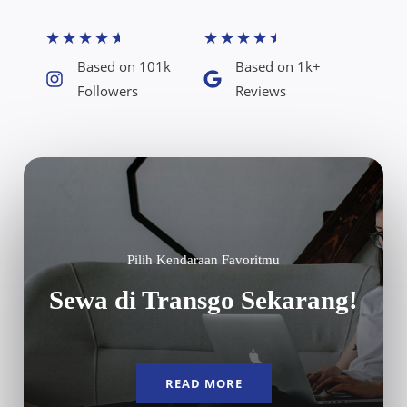
★
★
★
★
★
★
★
★
★
★
Based on 101k
Based on 1k+
Followers​
Reviews​
Pilih Kendaraan Favoritmu
Sewa di Transgo Sekarang!
READ MORE