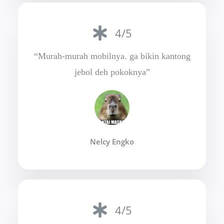
4/5
“Murah-murah mobilnya. ga bikin kantong
jebol deh pokoknya”
Nelcy Engko
4/5