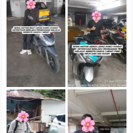
Cityplaza Jatinegara
Cityplaza Jatinegara
Gedung Parkir P6A
Gedung Parkir P6A