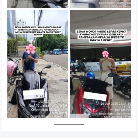
Cityplaza Jatinegara
Antar Jemput Kendaraan
Gedung Parkir P6A