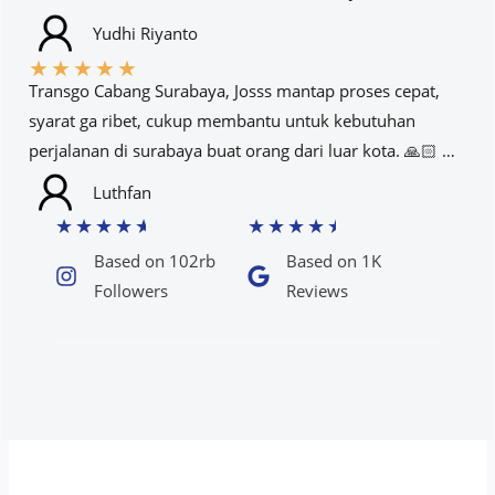
Yudhi Riyanto
★
★
★
★
★
Transgo Cabang Surabaya, Josss mantap proses cepat,
syarat ga ribet, cukup membantu untuk kebutuhan
perjalanan di surabaya buat orang dari luar kota. 🙏🏻 …
Luthfan
★
★
★
★
★
★
★
★
★
★
Based on 102rb
Based on 1K
Followers​
Reviews​