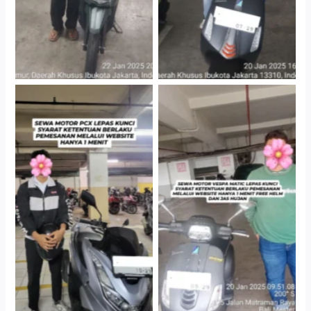
Hotel Kartika Chandra,
Cityplaza Jatinegara
Jakarta Selatan
Gedung Parkir P6A