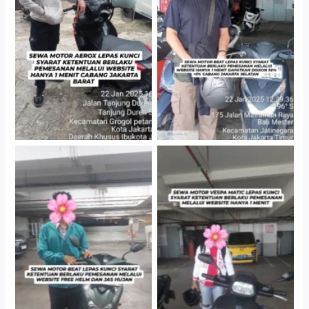
Cityplaza Jatinegara
Cabang Jakarta Barat
Gedung Parkir P6A
Cityplaza Jatinegara
Cityplaza Jatinegara
Gedung Parkir P6A
Gedung Parkir P6A