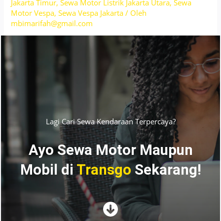
Jakarta Timur
,
Sewa Motor Listrik Jakarta Utara
,
Sewa
Motor Vespa
,
Sewa Vespa Jakarta
/ Oleh
mbimarifah@gmail.com
Lagi Cari Sewa Kendaraan Terpercaya?
Ayo Sewa Motor Maupun
Mobil di
Transgo
Sekarang!