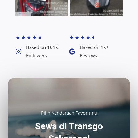
★
★
★
★
★
★
★
★
★
★
Based on 101k
Based on 1k+
Followers​
Reviews​
Pilih Kendaraan Favoritmu
Sewa di Transgo