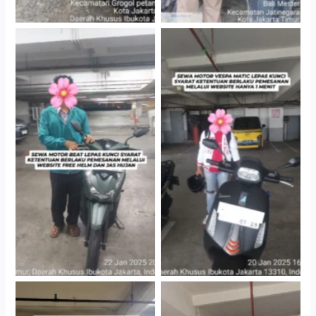
Cityplaza Jatinegara
Cityplaza Jatinegara
Gedung Parkir P6A
Gedung Parkir P6A