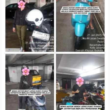
Cityplaza Jatinegara
Antar Jemput Kendaraan
Gedung Parkir P6A
Cityplaza Jatinegara
Cityplaza Jatinegara
Gedung Parkir P6A
Gedung Parkir P6A