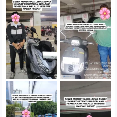
Hotel Kartika Chandra,
Cityplaza Jatinegara
Jakarta Selatan
Gedung Parkir P6A