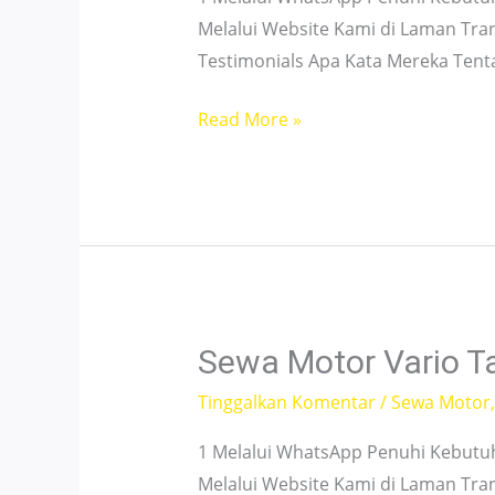
Melalui Website Kami di Laman Tra
Testimonials Apa Kata Mereka Ten
Sewa
Read More »
Motor
Listrik
Rawamangun
Jakarta
–
Murah
&
Sewa Motor Vario T
Unit
Tinggalkan Komentar
/
Sewa Motor
Ready
1 Melalui WhatsApp Penuhi Kebutu
Melalui Website Kami di Laman Tra