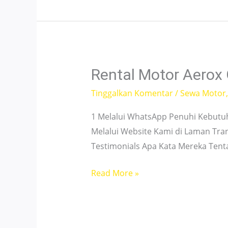
Tanjung
Priok
–
Terpercaya
&
Rental Motor Aerox
Praktis
Tinggalkan Komentar
/
Sewa Motor
1 Melalui WhatsApp Penuhi Kebutu
Melalui Website Kami di Laman Tra
Testimonials Apa Kata Mereka Ten
Rental
Read More »
Motor
Aerox
Gunung