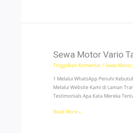
PCX
Pegangsaan
Menteng
–
Dekat
Area
Sewa Motor Vario Ta
Bisnis
Tinggalkan Komentar
/
Sewa Motor
1 Melalui WhatsApp Penuhi Kebutu
Melalui Website Kami di Laman Tra
Testimonials Apa Kata Mereka Ten
Sewa
Read More »
Motor
Vario