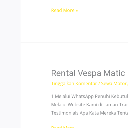
Sewa
Read More »
Motor
Vario
Cikini
Jakarta
–
Murah
&
Rental Vespa Matic
Unit
Tinggalkan Komentar
/
Sewa Motor
Ready
1 Melalui WhatsApp Penuhi Kebutu
Melalui Website Kami di Laman Tra
Testimonials Apa Kata Mereka Ten
Rental