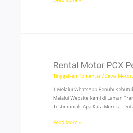
Read More »
Vespa
Matic
Koja
Jakarta
–
Harga
Terjangkau
Rental Motor PCX P
Tinggalkan Komentar
/
Sewa Motor
1 Melalui WhatsApp Penuhi Kebutu
Melalui Website Kami di Laman Tra
Testimonials Apa Kata Mereka Ten
Rental
Read More »
Motor