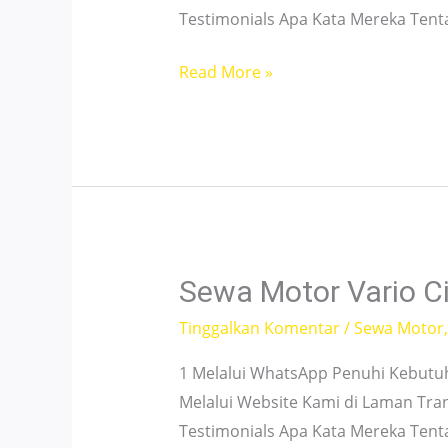
Testimonials Apa Kata Mereka Ten
Sewa
Read More »
Motor
Vario
Tanah
Abang
–
No
DP,
Sewa Motor Vario Ci
Siap
Tinggalkan Komentar
/
Sewa Motor
Pakai
1 Melalui WhatsApp Penuhi Kebutu
Melalui Website Kami di Laman Tra
Testimonials Apa Kata Mereka Ten