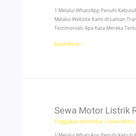
1 Melalui WhatsApp Penuhi Kebutu
Melalui Website Kami di Laman Tra
Testimonials Apa Kata Mereka Ten
Sewa
Read More »
Motor
Beat
Gunung
Sahari
–
Harga
Hemat
Sewa Motor Listrik
&
Tinggalkan Komentar
/
Sewa Motor
Siap
Jalan
1 Melalui WhatsApp Penuhi Kebutu