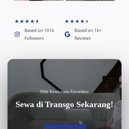
★
★
★
★
★
★
★
★
★
★
Based on 101k
Based on 1k+
Followers​
Reviews​
Pilih Kendaraan Favoritmu
Sewa di Transgo Sekarang!