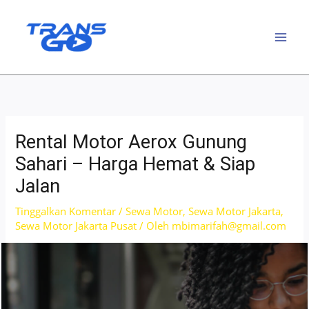
Lewati
ke
konten
Rental Motor Aerox Gunung
Sahari – Harga Hemat & Siap
Jalan
Tinggalkan Komentar
/
Sewa Motor
,
Sewa Motor Jakarta
,
Sewa Motor Jakarta Pusat
/ Oleh
mbimarifah@gmail.com