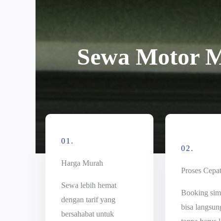
Sewa Motor 
01.
02.
Harga Murah
Proses Cepa
Sewa lebih hemat
Booking sim
dengan tarif yang
bisa langsun
bersahabat untuk