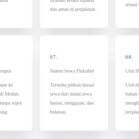
lama
nyaman ketika dipakai
sesuai
dan aman di perjalanan.
07.
08.
Jemput
Sistem Sewa Fleksibel
Unit 
ntar ke
Tersedia pilihan durasi
Unit di
 di Medan,
sewa dari mulai sewa
bahan 
 tanpa repot
harian, mingguan, dan
mengh
ung.
bulanan.
perjala