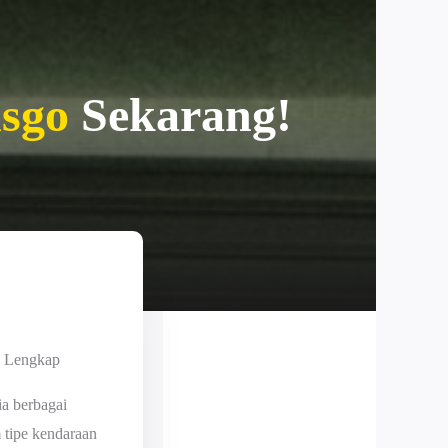
sgo
Sekarang!
n Lengkap
ia berbagai
tipe kendaraan