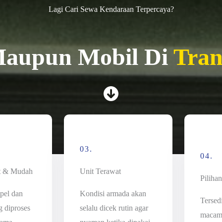
Lagi Cari Sewa Kendaraan Terpercaya?
Maupun Mobil Di
Tran
03.
04.
t & Mudah
Unit Terawat
Piliha
pel dan
Kondisi armada akan
Tersed
g diproses
selalu dicek rutin agar
macam 