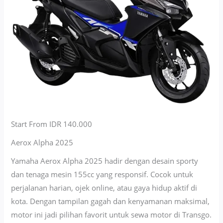
Start From IDR 140.000
Aerox Alpha 2025
Yamaha Aerox Alpha 2025 hadir dengan desain sporty
dan tenaga mesin 155cc yang responsif. Cocok untuk
perjalanan harian, ojek online, atau gaya hidup aktif di
kota. Dengan tampilan gagah dan kenyamanan maksimal,
motor ini jadi pilihan favorit untuk sewa motor di Transgo.