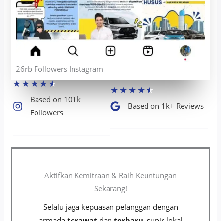
26rb Followers Instagram
★
★
★
★
★
★
★
★
★
★
Based on 101k
Based on 1k+ Reviews​
Followers​
Aktifkan Kemitraan & Raih Keuntungan
Sekarang!
Selalu jaga kepuasan pelanggan dengan
armada
terawat
dan
terbaru
, supir lokal