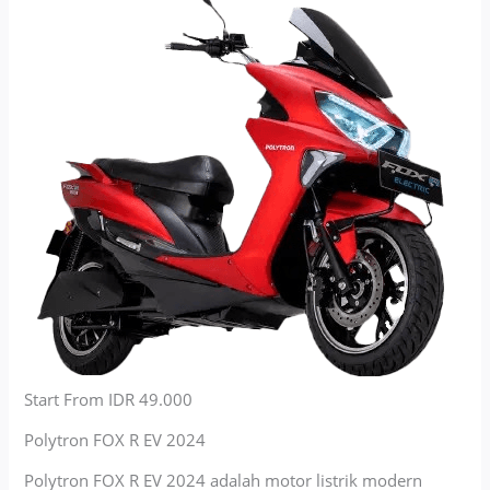
Start From IDR 49.000
Polytron FOX R EV 2024
Polytron FOX R EV 2024 adalah motor listrik modern