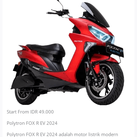
Start From IDR 49.000
Polytron FOX R EV 2024
Polytron FOX R EV 2024 adalah motor listrik modern