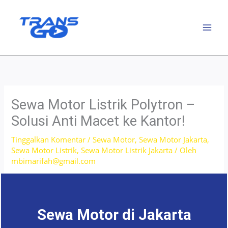
Lewati
ke
konten
Sewa Motor Listrik Polytron –
Solusi Anti Macet ke Kantor!
Tinggalkan Komentar
/
Sewa Motor
,
Sewa Motor Jakarta
,
Sewa Motor Listrik
,
Sewa Motor Listrik Jakarta
/ Oleh
mbimarifah@gmail.com
Sewa Motor di Jakarta