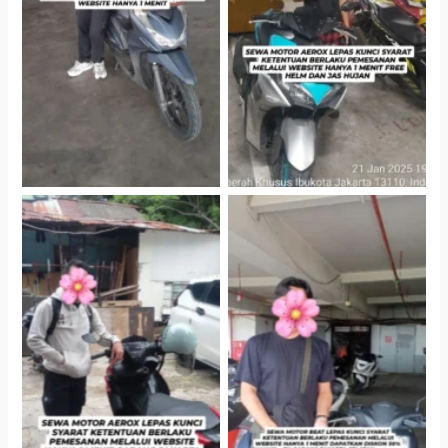
Gedung Parkir P6A
Gedung Parkir P6A
Cityplaza Jatinegara
Cabang Jakarta Barat
Gedung Parkir P6A