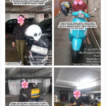
Cityplaza Jatinegara
Antar Jemput Kendaraan
Gedung Parkir P6A
Cityplaza Jatinegara
Cityplaza Jatinegara