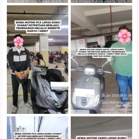
Hotel Kartika Chandra,
Cityplaza Jatinegara
Jakarta Selatan
Gedung Parkir P6A