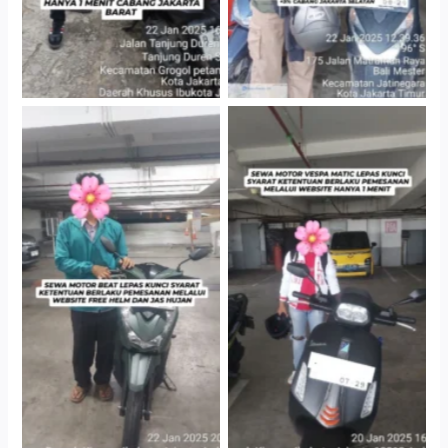
Cityplaza Jatinegara
Cityplaza Jatinegara
Gedung Parkir P6A
Gedung Parkir P6A