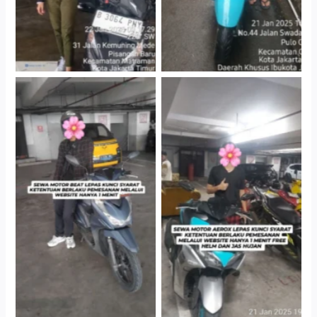
Cityplaza Jatinegara
Cityplaza Jatinegara
Gedung Parkir P6A
Gedung Parkir P6A