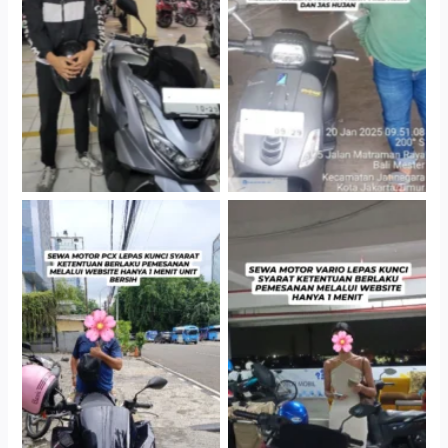
Hotel Kartika Chandra,
Cityplaza Jatinegara
Jakarta Selatan
Gedung Parkir P6A
Cityplaza Jatinegara
Antar Jemput Kendaraan
Gedung Parkir P6A