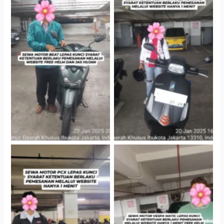
Cityplaza Jatinegara
Cityplaza Jatinegara
Gedung Parkir P6A
Gedung Parkir P6A