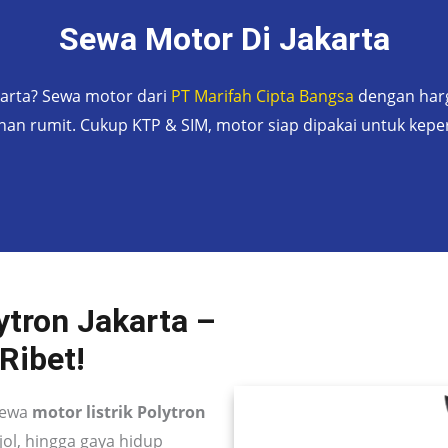
Sewa Motor Di Jakarta
karta? Sewa motor dari
PT Marifah Cipta Bangsa
dengan harg
nan rumit. Cukup KTP & SIM, motor siap dipakai untuk kepe
ytron Jakarta –
Ribet!
 Sewa
motor listrik Polytron
jol, hingga gaya hidup