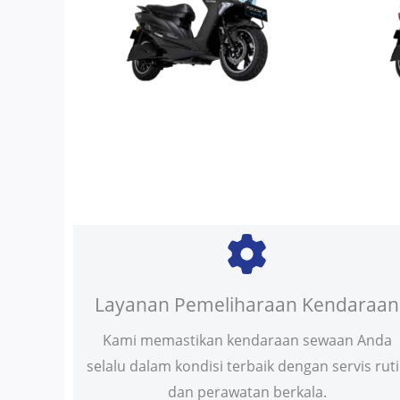
Layanan Pemeliharaan Kendaraan
Kami memastikan kendaraan sewaan Anda
selalu dalam kondisi terbaik dengan servis rut
dan perawatan berkala.