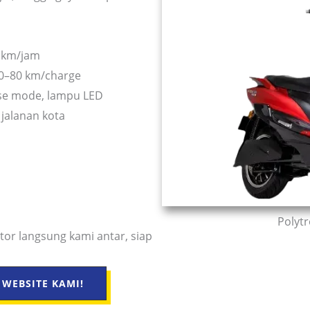
 km/jam
60–80 km/charge
rse mode, lampu LED
 jalanan kota
Polytr
or langsung kami antar, siap
WEBSITE KAMI!