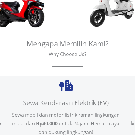
Mengapa Memilih Kami?
Why Choose Us?
Sewa Kendaraan Elektrik (EV)
Sewa mobil dan motor listrik ramah lingkungan
in
mulai dari
Rp40.000
untuk 24 jam. Hemat biaya
k
dan dukung lingkungan!