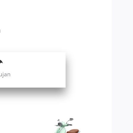
n
ujan