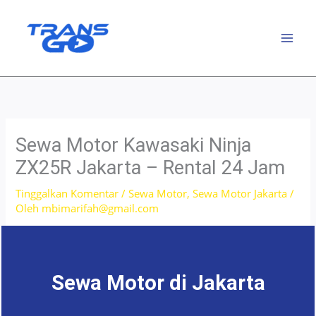
Lewati
ke
konten
Sewa Motor Kawasaki Ninja
ZX25R Jakarta – Rental 24 Jam
Tinggalkan Komentar
/
Sewa Motor
,
Sewa Motor Jakarta
/
Oleh
mbimarifah@gmail.com
Sewa Motor di Jakarta