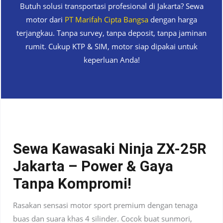
Butuh solusi transportasi profesional di Jakarta? Sewa
motor dari
PT Marifah Cipta Bangsa
dengan harga
terjangkau. Tanpa survey, tanpa deposit, tanpa jaminan
rumit. Cukup KTP & SIM, motor siap dipakai untuk
keperluan Anda!
Sewa Kawasaki Ninja ZX-25R
Jakarta – Power & Gaya
Tanpa Kompromi!
Rasakan sensasi motor sport premium dengan tenaga
buas dan suara khas 4 silinder. Cocok buat sunmori,