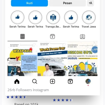
26rb Followers Instagram
★
★
★
★
★
★
★
★
★
★
Based on 101k