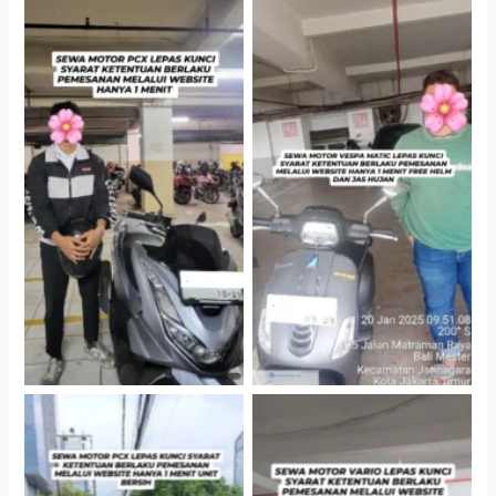
Hotel Kartika Chandra,
Cityplaza Jatinegara
Jakarta Selatan
Gedung Parkir P6A