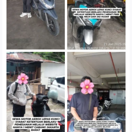
Gedung Parkir P6A
Gedung Parkir P6A
Cityplaza Jatinegara
Cabang Jakarta Barat
Gedung Parkir P6A