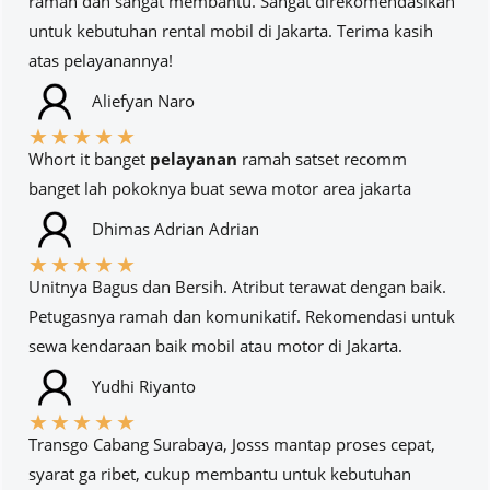
ramah dan sangat membantu. Sangat direkomendasikan
untuk kebutuhan rental mobil di Jakarta. Terima kasih
atas pelayanannya!
Aliefyan Naro
★
★
★
★
★
Whort it banget
pelayanan
ramah satset recomm
banget lah pokoknya buat sewa motor area jakarta
Dhimas Adrian Adrian
★
★
★
★
★
Unitnya Bagus dan Bersih. Atribut terawat dengan baik.
Petugasnya ramah dan komunikatif. Rekomendasi untuk
sewa kendaraan baik mobil atau motor di Jakarta.
Yudhi Riyanto
★
★
★
★
★
Transgo Cabang Surabaya, Josss mantap proses cepat,
syarat ga ribet, cukup membantu untuk kebutuhan