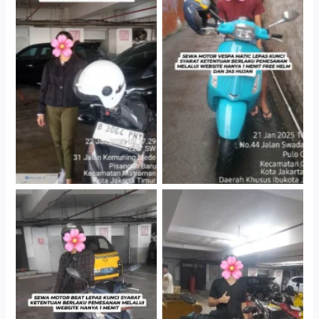
Cityplaza Jatinegara
Antar Jemput Kendaraan
Gedung Parkir P6A
Cityplaza Jatinegara
Cityplaza Jatinegara