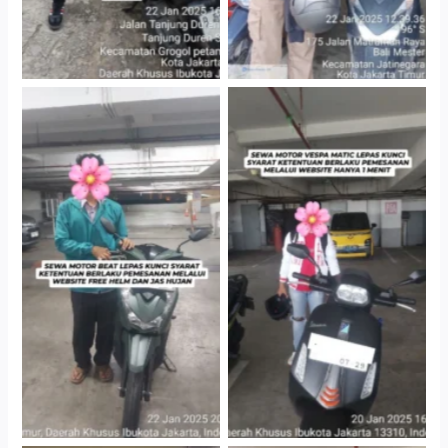
Cityplaza Jatinegara
Cityplaza Jatinegara
Gedung Parkir P6A
Gedung Parkir P6A