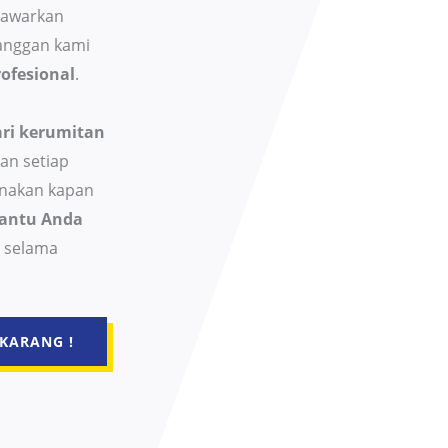
nawarkan
anggan kami
ofesional
.
ri kerumitan
an setiap
unakan kapan
antu Anda
 selama
KARANG !