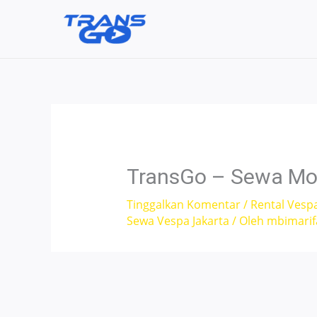
Lewati
ke
konten
TransGo – Sewa Moto
Tinggalkan Komentar
/
Rental Vesp
Sewa Vespa Jakarta
/ Oleh
mbimari