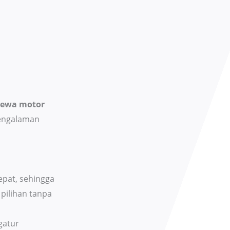
Sewa motor
engalaman
pat, sehingga
pilihan tanpa
gatur