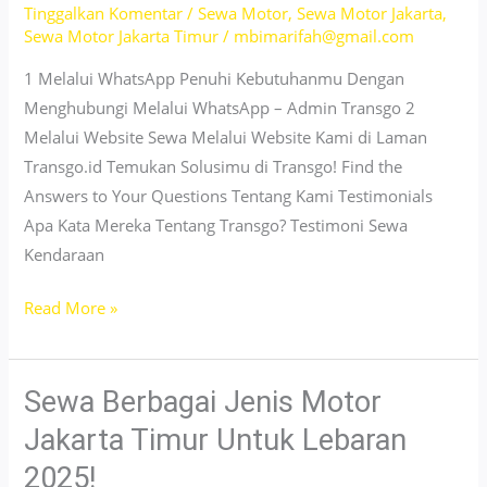
Tinggalkan Komentar
/
Sewa Motor
,
Sewa Motor Jakarta
,
Booking
Sewa Motor Jakarta Timur
/
mbimarifah@gmail.com
Mudah
Tanpa
1 Melalui WhatsApp Penuhi Kebutuhanmu Dengan
Ribet
Menghubungi Melalui WhatsApp – Admin Transgo 2
Melalui Website Sewa Melalui Website Kami di Laman
Transgo.id Temukan Solusimu di Transgo! Find the
Answers to Your Questions Tentang Kami Testimonials
Apa Kata Mereka Tentang Transgo? Testimoni Sewa
Kendaraan
Sewa
Read More »
Motor
Listrik
Kramat
Sewa Berbagai Jenis Motor
Jati
Jakarta Timur Untuk Lebaran
–
2025!
Proses