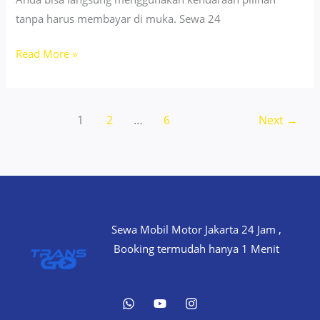
tanpa harus membayar di muka. Sewa 24
Sewa
Read More »
Motor
Jakarta
Barat
1
2
…
6
Next
→
–
New
and
Fresh
Units!
Sewa Mobil Motor Jakarta 24 Jam ,
Booking termudah hanya 1 Menit