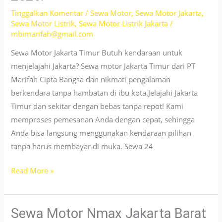
Cepat
Tinggalkan Komentar
/
Sewa Motor
,
Sewa Motor Jakarta
,
Sewa Motor Listrik
,
Sewa Motor Listrik Jakarta
/
Tanpa
mbimarifah@gmail.com
Ribet
Sewa Motor Jakarta Timur Butuh kendaraan untuk
menjelajahi Jakarta? Sewa motor Jakarta Timur dari PT
Marifah Cipta Bangsa dan nikmati pengalaman
berkendara tanpa hambatan di ibu kota.Jelajahi Jakarta
Timur dan sekitar dengan bebas tanpa repot! Kami
memproses pemesanan Anda dengan cepat, sehingga
Anda bisa langsung menggunakan kendaraan pilihan
tanpa harus membayar di muka. Sewa 24
Sewa
Read More »
Berbagai
Jenis
Motor
Sewa Motor Nmax Jakarta Barat