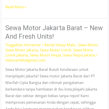
Sewa
Read More »
Beat
Jakarta
Selatan
Sewa Motor Jakarta Barat – New
–
And Fresh Units!
Easy
Tinggalkan Komentar
/
Rental Vespa Matic
,
Sewa Motor
,
&
Sewa Motor Jakarta
,
Sewa Motor Listrik
,
Sewa Motor
Affordable
Listrik Jakarta
,
Sewa Motor Vespa
,
Sewa Vespa Jakarta
/
Car
mbimarifah@gmail.com
Rentals!
Sewa Motor Jakarta Barat Butuh kendaraan untuk
menjelajahi Jakarta? Sewa motor Jakarta Barat dari PT
Marifah Cipta Bangsa dan nikmati pengalaman
berkendara tanpa hambatan di ibu kota.Jelajahi Jakarta
Barat dan sekitar dengan bebas tanpa repot! Kami
memproses pemesanan Anda dengan cepat, sehingga
Anda bisa langsung menggunakan kendaraan pilihan