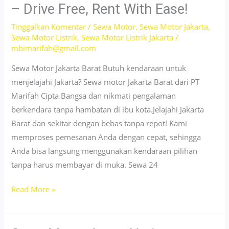
Jakarta
– Drive Free, Rent With Ease!
Timur
Tinggalkan Komentar
/
Sewa Motor
,
Sewa Motor Jakarta
,
Untuk
Sewa Motor Listrik
,
Sewa Motor Listrik Jakarta
/
Lebaran
mbimarifah@gmail.com
2025!
Sewa Motor Jakarta Barat Butuh kendaraan untuk
menjelajahi Jakarta? Sewa motor Jakarta Barat dari PT
Marifah Cipta Bangsa dan nikmati pengalaman
berkendara tanpa hambatan di ibu kota.Jelajahi Jakarta
Barat dan sekitar dengan bebas tanpa repot! Kami
memproses pemesanan Anda dengan cepat, sehingga
Anda bisa langsung menggunakan kendaraan pilihan
tanpa harus membayar di muka. Sewa 24
Sewa
Read More »
Motor
Nmax