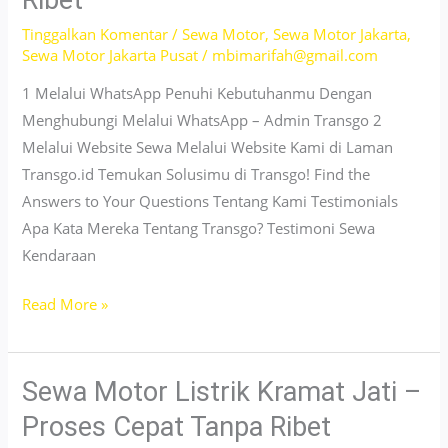
Ribet
Murah
&
Tinggalkan Komentar
/
Sewa Motor
,
Sewa Motor Jakarta
,
Sewa Motor Jakarta Pusat
/
mbimarifah@gmail.com
Unit
Ready
1 Melalui WhatsApp Penuhi Kebutuhanmu Dengan
Menghubungi Melalui WhatsApp – Admin Transgo 2
Melalui Website Sewa Melalui Website Kami di Laman
Transgo.id Temukan Solusimu di Transgo! Find the
Answers to Your Questions Tentang Kami Testimonials
Apa Kata Mereka Tentang Transgo? Testimoni Sewa
Kendaraan
Sewa
Read More »
Motor
Listrik
Cempaka
Sewa Motor Listrik Kramat Jati –
Putih
Proses Cepat Tanpa Ribet
–