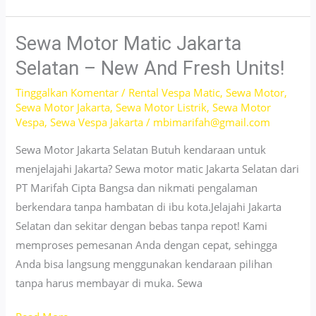
Motor
Jakarta
Barat
Sewa Motor Matic Jakarta
Harian
Selatan – New And Fresh Units!
&
Tinggalkan Komentar
/
Rental Vespa Matic
,
Sewa Motor
,
Bulanan
Sewa Motor Jakarta
,
Sewa Motor Listrik
,
Sewa Motor
–
Vespa
,
Sewa Vespa Jakarta
/
mbimarifah@gmail.com
Book
Sewa Motor Jakarta Selatan Butuh kendaraan untuk
Now!
menjelajahi Jakarta? Sewa motor matic Jakarta Selatan dari
PT Marifah Cipta Bangsa dan nikmati pengalaman
berkendara tanpa hambatan di ibu kota.Jelajahi Jakarta
Selatan dan sekitar dengan bebas tanpa repot! Kami
memproses pemesanan Anda dengan cepat, sehingga
Anda bisa langsung menggunakan kendaraan pilihan
tanpa harus membayar di muka. Sewa