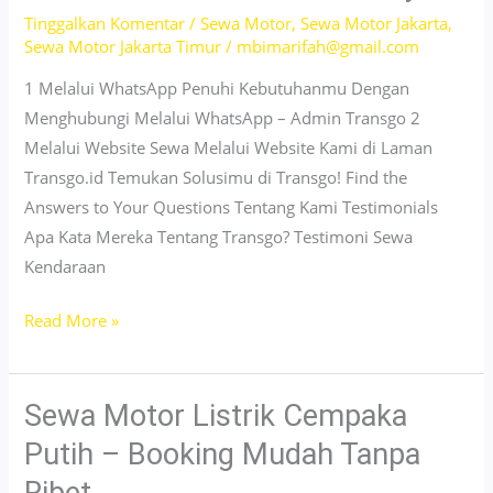
Tinggalkan Komentar
/
Sewa Motor
,
Sewa Motor Jakarta
,
Sewa Motor Jakarta Timur
/
mbimarifah@gmail.com
1 Melalui WhatsApp Penuhi Kebutuhanmu Dengan
Menghubungi Melalui WhatsApp – Admin Transgo 2
Melalui Website Sewa Melalui Website Kami di Laman
Transgo.id Temukan Solusimu di Transgo! Find the
Answers to Your Questions Tentang Kami Testimonials
Apa Kata Mereka Tentang Transgo? Testimoni Sewa
Kendaraan
Sewa
Read More »
Motor
Listrik
Rawamangun
Sewa Motor Listrik Cempaka
Jakarta
Putih – Booking Mudah Tanpa
–