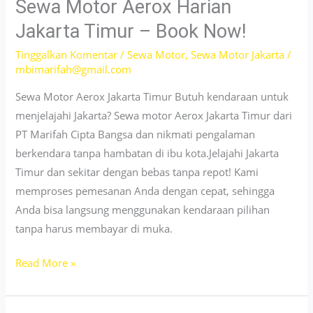
Jakarta
Sewa Motor Aerox Harian
Barat
Jakarta Timur – Book Now!
–
Tinggalkan Komentar
/
Sewa Motor
,
Sewa Motor Jakarta
/
Drive
mbimarifah@gmail.com
Free,
Rent
Sewa Motor Aerox Jakarta Timur Butuh kendaraan untuk
with
menjelajahi Jakarta? Sewa motor Aerox Jakarta Timur dari
Ease!
PT Marifah Cipta Bangsa dan nikmati pengalaman
berkendara tanpa hambatan di ibu kota.Jelajahi Jakarta
Timur dan sekitar dengan bebas tanpa repot! Kami
memproses pemesanan Anda dengan cepat, sehingga
Anda bisa langsung menggunakan kendaraan pilihan
tanpa harus membayar di muka.
Sewa
Read More »
Motor
Aerox