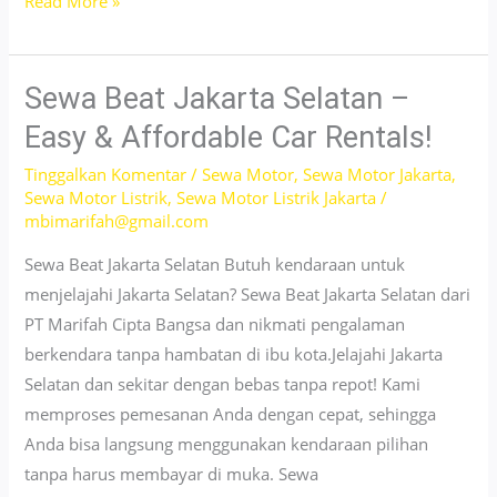
Sewa
Read More »
Motor
Matic
Jakarta
Sewa Beat Jakarta Selatan –
Selatan
Easy & Affordable Car Rentals!
–
Tinggalkan Komentar
/
Sewa Motor
,
Sewa Motor Jakarta
,
New
Sewa Motor Listrik
,
Sewa Motor Listrik Jakarta
/
and
mbimarifah@gmail.com
Fresh
Sewa Beat Jakarta Selatan Butuh kendaraan untuk
Units!
menjelajahi Jakarta Selatan? Sewa Beat Jakarta Selatan dari
PT Marifah Cipta Bangsa dan nikmati pengalaman
berkendara tanpa hambatan di ibu kota.Jelajahi Jakarta
Selatan dan sekitar dengan bebas tanpa repot! Kami
memproses pemesanan Anda dengan cepat, sehingga
Anda bisa langsung menggunakan kendaraan pilihan
tanpa harus membayar di muka. Sewa