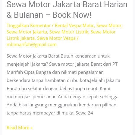
Harian
Sewa Motor Jakarta Barat Harian
Jakarta
& Bulanan – Book Now!
Timur
Tinggalkan Komentar
/
Rental Vespa Matic
,
Sewa Motor
,
–
Sewa Motor Jakarta
,
Sewa Motor Listrik
,
Sewa Motor
Book
Listrik Jakarta
,
Sewa Motor Vespa
/
Now!
mbimarifah@gmail.com
Sewa Motor Jakarta Barat Butuh kendaraan untuk
menjelajahi Jakarta? Sewa motor Jakarta Barat dari PT
Marifah Cipta Bangsa dan nikmati pengalaman
berkendara tanpa hambatan di ibu kota.Jelajahi Jakarta
Barat dan sekitar dengan bebas tanpa repot! Kami
memproses pemesanan Anda dengan cepat, sehingga
Anda bisa langsung menggunakan kendaraan pilihan
tanpa harus membayar di muka. Sewa 24
Sewa
Read More »