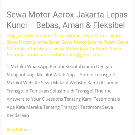
Jakarta
yang
Sewa Motor Aerox Jakarta Lepas
Bikin
Kunci – Bebas, Aman & Fleksibel
Aktivitas
Tinggalkan Komentar
/
Sewa Motor
,
Sewa Motor Jakarta
,
Makin
Sewa Motor Jakarta Barat
,
Sewa Motor Jakarta Pusat
,
Sewa
Fleksibel
Motor Jakarta Selatan
,
Sewa Motor Jakarta Timur
,
Sewa
&
Motor Jakarta Utara
/
mbimarifah@gmail.com
Hemat
1 Melalui WhatsApp Penuhi Kebutuhanmu Dengan
Menghubungi Melalui WhatsApp – Admin Transgo 2
Melalui Website Sewa Melalui Website Kami di Laman
Transgo.id Temukan Solusimu di Transgo! Find the
Answers to Your Questions Tentang Kami Testimonials
Apa Kata Mereka Tentang Transgo? Testimoni Sewa
Kendaraan
Sewa
Read More »