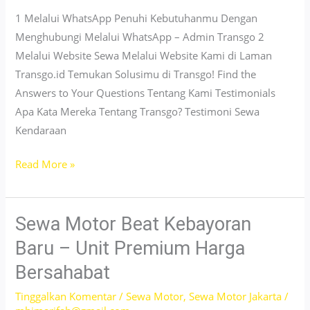
&
1 Melalui WhatsApp Penuhi Kebutuhanmu Dengan
Monas
Menghubungi Melalui WhatsApp – Admin Transgo 2
Melalui Website Sewa Melalui Website Kami di Laman
Transgo.id Temukan Solusimu di Transgo! Find the
Answers to Your Questions Tentang Kami Testimonials
Apa Kata Mereka Tentang Transgo? Testimoni Sewa
Kendaraan
Sewa
Read More »
Motor
Beat
Kembangan
Sewa Motor Beat Kebayoran
Jakarta
Baru – Unit Premium Harga
–
Bersahabat
Free
Helm
Tinggalkan Komentar
/
Sewa Motor
,
Sewa Motor Jakarta
/