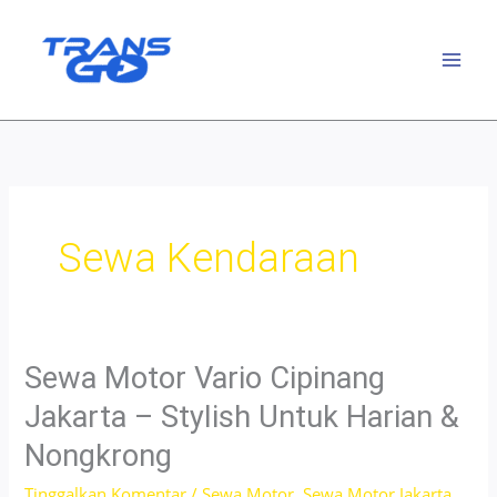
Lewati
ke
konten
Sewa Kendaraan
Sewa Motor Vario Cipinang
Jakarta – Stylish Untuk Harian &
Nongkrong
Tinggalkan Komentar
/
Sewa Motor
,
Sewa Motor Jakarta
,