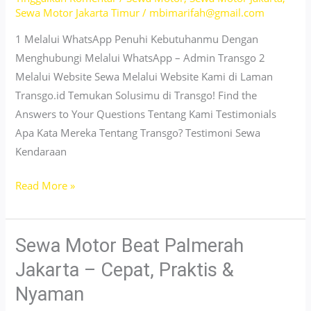
Sewa Motor Jakarta Timur
/
mbimarifah@gmail.com
1 Melalui WhatsApp Penuhi Kebutuhanmu Dengan
Menghubungi Melalui WhatsApp – Admin Transgo 2
Melalui Website Sewa Melalui Website Kami di Laman
Transgo.id Temukan Solusimu di Transgo! Find the
Answers to Your Questions Tentang Kami Testimonials
Apa Kata Mereka Tentang Transgo? Testimoni Sewa
Kendaraan
Sewa
Read More »
Motor
Vario
Cipinang
Sewa Motor Beat Palmerah
Jakarta
Jakarta – Cepat, Praktis &
–
Nyaman
Stylish