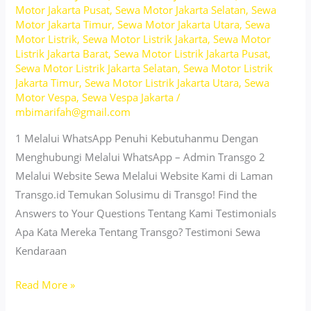
Motor Jakarta Pusat
,
Sewa Motor Jakarta Selatan
,
Sewa
Siap
Motor Jakarta Timur
,
Sewa Motor Jakarta Utara
,
Sewa
Jalan
Motor Listrik
,
Sewa Motor Listrik Jakarta
,
Sewa Motor
Listrik Jakarta Barat
,
Sewa Motor Listrik Jakarta Pusat
,
Sewa Motor Listrik Jakarta Selatan
,
Sewa Motor Listrik
Jakarta Timur
,
Sewa Motor Listrik Jakarta Utara
,
Sewa
Motor Vespa
,
Sewa Vespa Jakarta
/
mbimarifah@gmail.com
1 Melalui WhatsApp Penuhi Kebutuhanmu Dengan
Menghubungi Melalui WhatsApp – Admin Transgo 2
Melalui Website Sewa Melalui Website Kami di Laman
Transgo.id Temukan Solusimu di Transgo! Find the
Answers to Your Questions Tentang Kami Testimonials
Apa Kata Mereka Tentang Transgo? Testimoni Sewa
Kendaraan
Sewa
Read More »
Motor