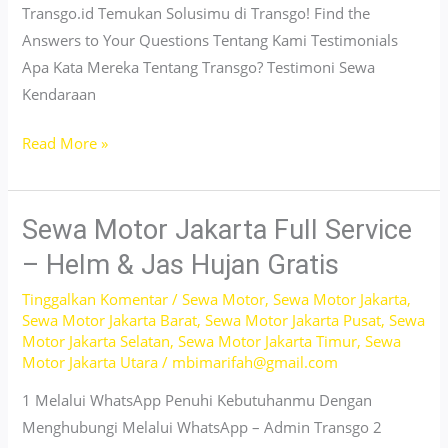
Transgo.id Temukan Solusimu di Transgo! Find the
Answers to Your Questions Tentang Kami Testimonials
Apa Kata Mereka Tentang Transgo? Testimoni Sewa
Kendaraan
Sewa
Read More »
Motor
Jakarta
Murah
Sewa Motor Jakarta Full Service
&
– Helm & Jas Hujan Gratis
Terpercaya
Tinggalkan Komentar
/
Sewa Motor
,
Sewa Motor Jakarta
,
–
Sewa Motor Jakarta Barat
,
Sewa Motor Jakarta Pusat
,
Sewa
Tanpa
Motor Jakarta Selatan
,
Sewa Motor Jakarta Timur
,
Sewa
Ribet,
Motor Jakarta Utara
/
mbimarifah@gmail.com
Siap
1 Melalui WhatsApp Penuhi Kebutuhanmu Dengan
Pakai
Menghubungi Melalui WhatsApp – Admin Transgo 2