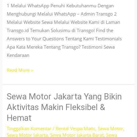
Harga
1 Melalui WhatsApp Penuhi Kebutuhanmu Dengan
Bersahabat
Menghubungi Melalui WhatsApp – Admin Transgo 2
Melalui Website Sewa Melalui Website Kami di Laman
Transgo.id Temukan Solusimu di Transgo! Find the
Answers to Your Questions Tentang Kami Testimonials
Apa Kata Mereka Tentang Transgo? Testimoni Sewa
Kendaraan
Sewa
Read More »
Motor
PCX
Pluit
Sewa Motor Jakarta Yang Bikin
Jakarta
Aktivitas Makin Fleksibel &
–
Hemat
Unit
Terawat
Tinggalkan Komentar
/
Rental Vespa Matic
,
Sewa Motor
,
Sewa Motor Jakarta
,
Sewa Motor Jakarta Barat
,
Sewa
&