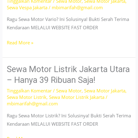
Tinggalkan Komentar
/
Sewa Motor
,
Sewa Motor Jakarta
,
Kunci
Sewa Vespa Jakarta
/
mbimarifah@gmail.com
–
24
Ragu Sewa Motor Vario? Ini Solusinya! Bukti Serah Terima
Jam
Kendaraan MELALUI WEBSITE FAST ORDER
Sewa
Read More »
Motor
Vario
Jakarta
Sewa Motor Listrik Jakarta Utara
Barat,
– Hanya 39 Ribuan Saja!
Pelayanan
Tinggalkan Komentar
/
Sewa Motor
,
Sewa Motor Jakarta
,
24
Sewa Motor Listrik
,
Sewa Motor Listrik Jakarta
/
Jam,
mbimarifah@gmail.com
No
Ragu Sewa Motor Listrik? Ini Solusinya! Bukti Serah Terima
Survey!
Kendaraan MELALUI WEBSITE FAST ORDER