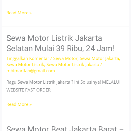
Sewa
Read More »
Motor
Matic
Jakarta
Sewa Motor Listrik Jakarta
Timur
Selatan Mulai 39 Ribu, 24 Jam!
–
Tinggalkan Komentar
/
Sewa Motor
,
Sewa Motor Jakarta
,
24
Sewa Motor Listrik
,
Sewa Motor Listrik Jakarta
/
Jam,
mbimarifah@gmail.com
No
Ragu Sewa Motor Listrik Jakarta ? Ini Solusinya! MELALUI
DP!
WEBSITE FAST ORDER
Sewa
Read More »
Motor
Listrik
Jakarta
Sewa Motor Beat Jakarta Barat –