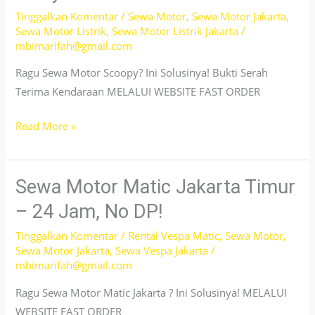
Lepas
Tinggalkan Komentar
/
Sewa Motor
,
Sewa Motor Jakarta
,
Kunci
Sewa Motor Listrik
,
Sewa Motor Listrik Jakarta
/
–
mbimarifah@gmail.com
Pelayanan
Ragu Sewa Motor Scoopy? Ini Solusinya! Bukti Serah
24
Terima Kendaraan MELALUI WEBSITE FAST ORDER
Jam!
Sewa
Read More »
Scoopy
Jakarta
Timur
Sewa Motor Matic Jakarta Timur
–
– 24 Jam, No DP!
Pelayanan
Tinggalkan Komentar
/
Rental Vespa Matic
,
Sewa Motor
,
24
Sewa Motor Jakarta
,
Sewa Vespa Jakarta
/
Jam
mbimarifah@gmail.com
Ragu Sewa Motor Matic Jakarta ? Ini Solusinya! MELALUI
WEBSITE FAST ORDER