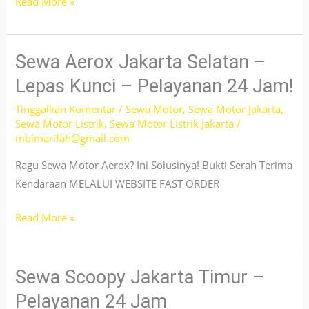
Sewa
Read More »
Motor
Listrik
Jakarta
Sewa Aerox Jakarta Selatan –
Utara
Lepas Kunci – Pelayanan 24 Jam!
–
Tinggalkan Komentar
/
Sewa Motor
,
Sewa Motor Jakarta
,
Hanya
Sewa Motor Listrik
,
Sewa Motor Listrik Jakarta
/
39
mbimarifah@gmail.com
Ribuan
Ragu Sewa Motor Aerox? Ini Solusinya! Bukti Serah Terima
Saja!
Kendaraan MELALUI WEBSITE FAST ORDER
Sewa
Read More »
Aerox
Jakarta
Selatan
Sewa Scoopy Jakarta Timur –
–
Pelayanan 24 Jam