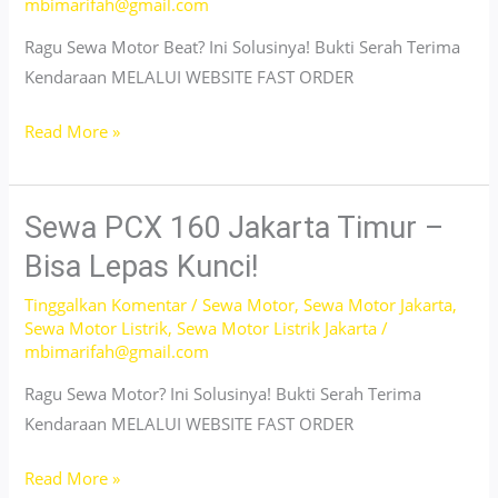
mbimarifah@gmail.com
Ragu Sewa Motor Beat? Ini Solusinya! Bukti Serah Terima
Kendaraan MELALUI WEBSITE FAST ORDER
Sewa
Read More »
Motor
Beat
Harian
Sewa PCX 160 Jakarta Timur –
Jakarta
Bisa Lepas Kunci!
Barat
Tinggalkan Komentar
/
Sewa Motor
,
Sewa Motor Jakarta
,
–
Sewa Motor Listrik
,
Sewa Motor Listrik Jakarta
/
No
mbimarifah@gmail.com
DP
Ragu Sewa Motor? Ini Solusinya! Bukti Serah Terima
Kendaraan MELALUI WEBSITE FAST ORDER
Sewa
Read More »