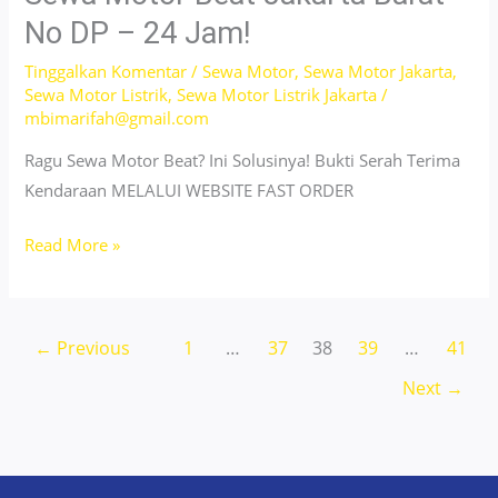
Selatan
No DP – 24 Jam!
Mulai
Tinggalkan Komentar
/
Sewa Motor
,
Sewa Motor Jakarta
,
39
Sewa Motor Listrik
,
Sewa Motor Listrik Jakarta
/
Ribu,
mbimarifah@gmail.com
24
Ragu Sewa Motor Beat? Ini Solusinya! Bukti Serah Terima
Jam!
Kendaraan MELALUI WEBSITE FAST ORDER
Sewa
Read More »
Motor
Beat
Jakarta
←
Previous
1
…
37
38
39
…
41
Barat
Next
→
–
No
DP
–