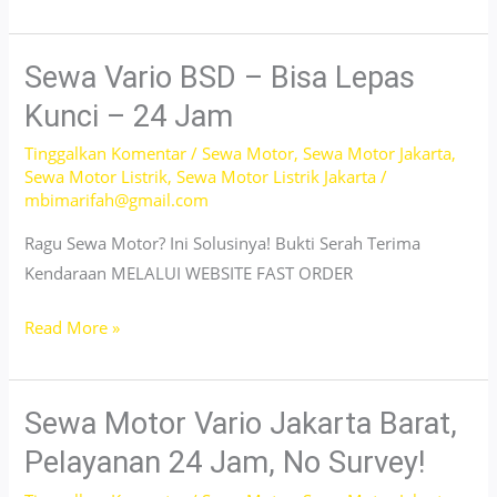
PCX
160
Jakarta
Sewa Vario BSD – Bisa Lepas
Timur
Kunci – 24 Jam
–
Tinggalkan Komentar
/
Sewa Motor
,
Sewa Motor Jakarta
,
Bisa
Sewa Motor Listrik
,
Sewa Motor Listrik Jakarta
/
Lepas
mbimarifah@gmail.com
Kunci!
Ragu Sewa Motor? Ini Solusinya! Bukti Serah Terima
Kendaraan MELALUI WEBSITE FAST ORDER
Sewa
Read More »
Vario
BSD
–
Sewa Motor Vario Jakarta Barat,
Bisa
Pelayanan 24 Jam, No Survey!
Lepas