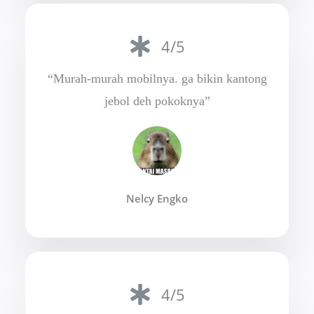
4/5
“Murah-murah mobilnya. ga bikin kantong
jebol deh pokoknya”
Nelcy Engko
4/5