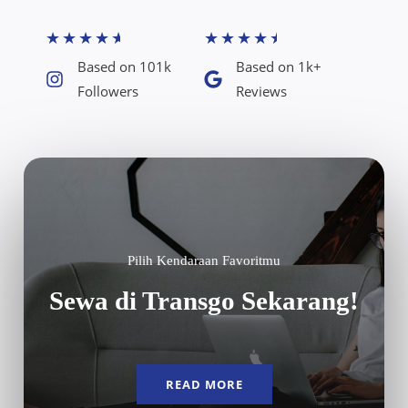
★
★
★
★
★
★
★
★
★
★
Based on 101k
Based on 1k+
Followers​
Reviews​
Pilih Kendaraan Favoritmu
Sewa di Transgo Sekarang!
READ MORE