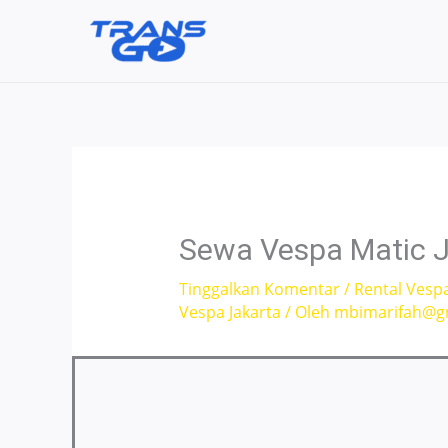
Lewati
ke
konten
Sewa Vespa Matic J
Tinggalkan Komentar
/
Rental Vesp
Vespa Jakarta
/ Oleh
mbimarifah@g