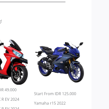
!
DR 49.000
Start From IDR 125.000
 R EV 2024
Yamaha r15 2022
 R EV 2024