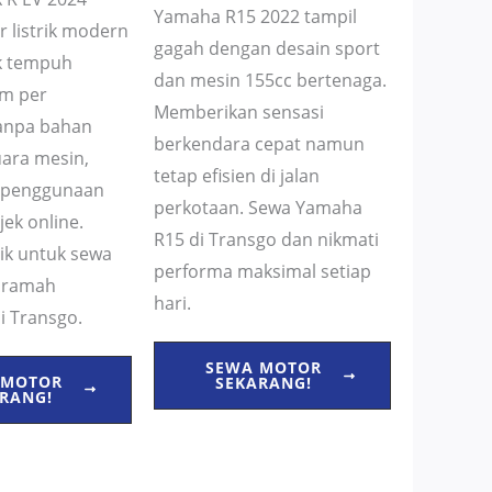
Yamaha R15 2022 tampil
 listrik modern
gagah dengan desain sport
k tempuh
dan mesin 155cc bertenaga.
km per
Memberikan sensasi
Tanpa bahan
berkendara cepat namun
uara mesin,
tetap efisien di jalan
 penggunaan
perkotaan. Sewa Yamaha
jek online.
R15 di Transgo dan nikmati
aik untuk sewa
performa maksimal setiap
k ramah
hari.
i Transgo.
SEWA MOTOR
 MOTOR
SEKARANG!
RANG!