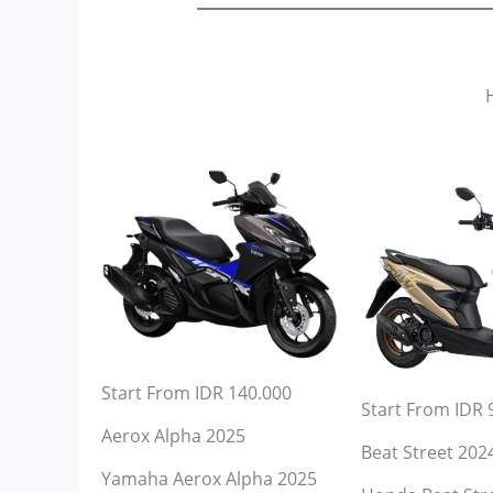
Start From IDR 140.000
Start From IDR 
Aerox Alpha 2025
Beat Street 202
Yamaha Aerox Alpha 2025