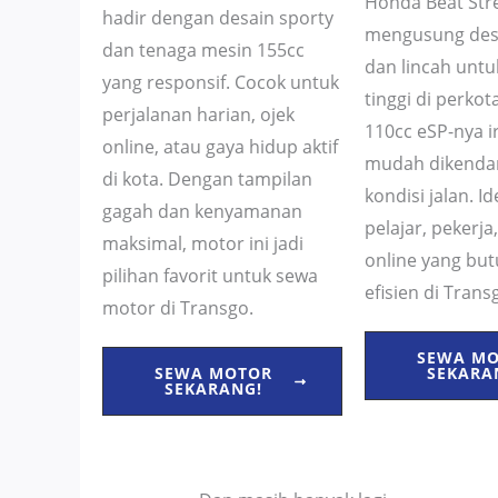
Honda Beat Str
hadir dengan desain sporty
mengusung des
dan tenaga mesin 155cc
dan lincah untu
yang responsif. Cocok untuk
tinggi di perkot
perjalanan harian, ojek
110cc eSP-nya ir
online, atau gaya hidup aktif
mudah dikendar
di kota. Dengan tampilan
kondisi jalan. I
gagah dan kenyamanan
pelajar, pekerja
maksimal, motor ini jadi
online yang bu
pilihan favorit untuk sewa
efisien di Trans
motor di Transgo.
SEWA M
SEKARA
SEWA MOTOR
SEKARANG!