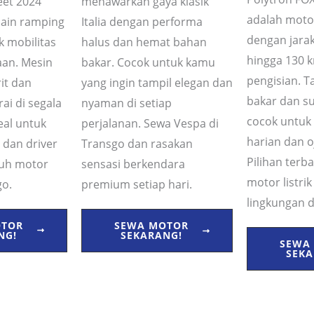
eet 2024
menawarkan gaya klasik
adalah motor
ain ramping
Italia dengan performa
dengan jara
k mobilitas
halus dan hemat bahan
hingga 130 
aan. Mesin
bakar. Cocok untuk kamu
pengisian. 
it dan
yang ingin tampil elegan dan
bakar dan s
ai di segala
nyaman di setiap
cocok untuk
deal untuk
perjalanan. Sewa Vespa di
harian dan o
, dan driver
Transgo dan rasakan
Pilihan terb
tuh motor
sensasi berkendara
motor listri
go.
premium setiap hari.
lingkungan d
OTOR
SEWA MOTOR
NG!
SEKARANG!
SEWA
SEKA