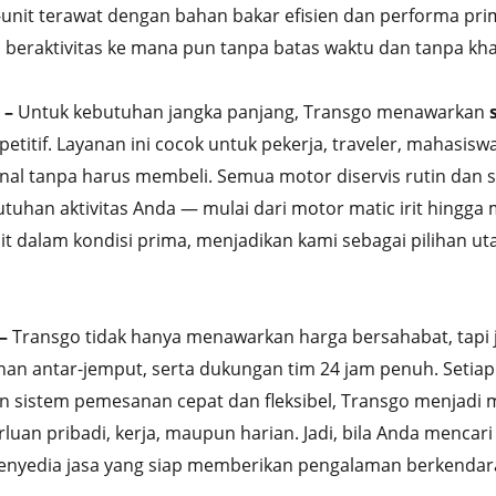
t-unit terawat dengan bahan bakar efisien dan performa pr
 beraktivitas ke mana pun tanpa batas waktu dan tanpa kh
 –
Untuk kebutuhan jangka panjang, Transgo menawarkan
itif. Layanan ini cocok untuk pekerja, traveler, mahasiswa
 tanpa harus membeli. Semua motor diservis rutin dan s
utuhan aktivitas Anda — mulai dari motor matic irit hing
it dalam kondisi prima, menjadikan kami sebagai pilihan
–
Transgo tidak hanya menawarkan harga bersahabat, tapi 
n antar-jemput, serta dukungan tim 24 jam penuh. Setiap 
 sistem pemesanan cepat dan fleksibel, Transgo menjadi mi
luan pribadi, kerja, maupun harian. Jadi, bila Anda mencar
nyedia jasa yang siap memberikan pengalaman berkendara t