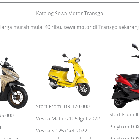
Katalog Sewa Motor Transgo
Harga murah mulai 40 ribu, sewa motor di Transgo sekarang
Start From IDR 170.000
Start From I
95.000
Vespa Matic s 125 Iget 2022
Polytron FOX
4
Vespa S 125 iGet 2022
Polytron FOX