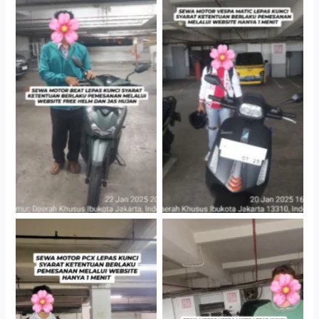
Cityplaza Jatinegara
Cityplaza Jatinegara
Gedung Parkir P6A
Gedung Parkir P6A