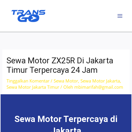
Lewati
ke
konten
Sewa Motor ZX25R Di Jakarta
Timur Terpercaya 24 Jam
Tinggalkan Komentar
/
Sewa Motor
,
Sewa Motor Jakarta
,
Sewa Motor Jakarta Timur
/ Oleh
mbimarifah@gmail.com
Sewa Motor Terpercaya di
Jakarta