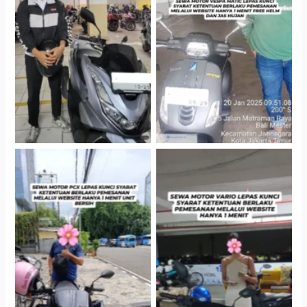
Hotel Kartika Chandra,
Cityplaza Jatinegara
Jakarta Selatan
Gedung Parkir P6A
Cityplaza Jatinegara
Antar Jemput Kendaraan
Gedung Parkir P6A