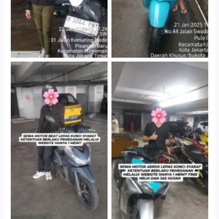
Cityplaza Jatinegara
Cityplaza Jatinegara
Gedung Parkir P6A
Gedung Parkir P6A