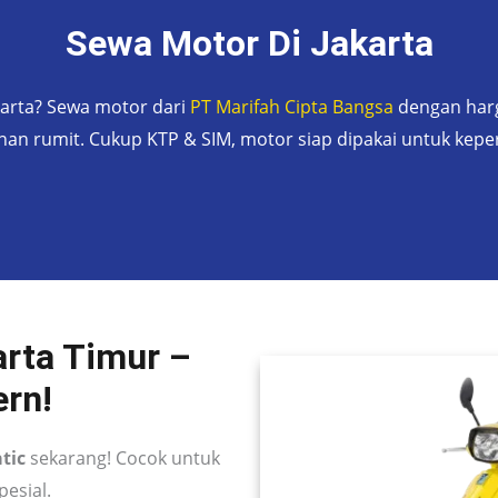
Sewa Motor Di Jakarta
karta? Sewa motor dari
PT Marifah Cipta Bangsa
dengan harg
nan rumit. Cukup KTP & SIM, motor siap dipakai untuk kepe
rta Timur –
ern!
tic
sekarang! Cocok untuk
pesial.