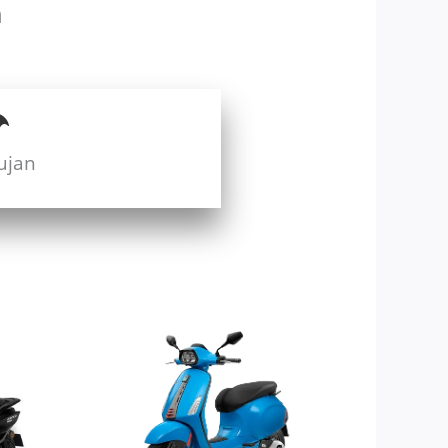
n
ujan