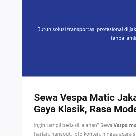
Butuh solusi transportasi profesional di Ja
tanpa jami
Sewa Vespa Matic Jaka
Gaya Klasik, Rasa Mod
Ingin tampil beda di jalanan? Sewa
Vespa ma
harian, hangout, foto konten, hingga acara s