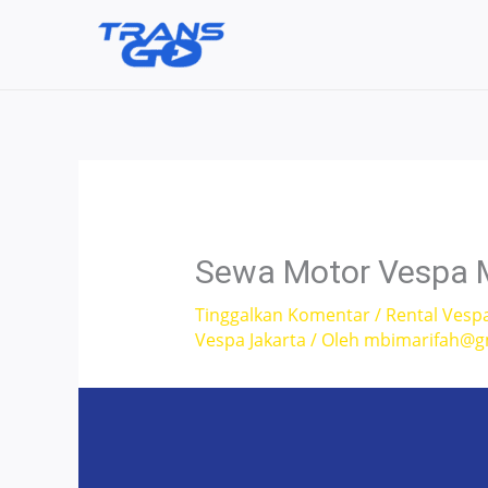
Lewati
ke
konten
Sewa Motor Vespa M
Tinggalkan Komentar
/
Rental Vesp
Vespa Jakarta
/ Oleh
mbimarifah@g