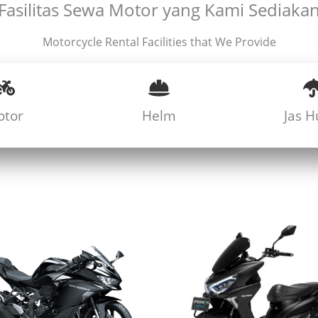
Fasilitas Sewa Motor yang Kami Sediaka
Motorcycle Rental Facilities that We Provide
otor
Helm
Jas H