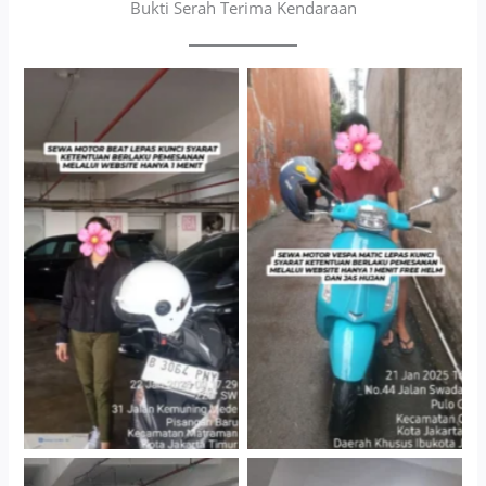
Bukti Serah Terima Kendaraan
Cityplaza Jatinegara
Antar Jemput Kendaraan
Gedung Parkir P6A