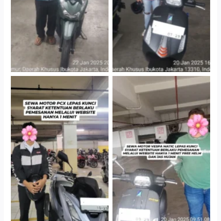
Hotel Kartika Chandra,
Cityplaza Jatinegara
Jakarta Selatan
Gedung Parkir P6A