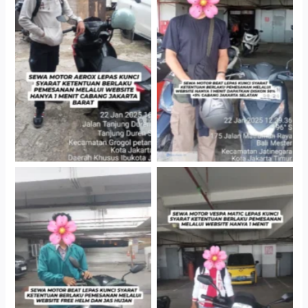
Cityplaza Jatinegara
Cabang Jakarta Barat
Gedung Parkir P6A
Cityplaza Jatinegara
Cityplaza Jatinegara
Gedung Parkir P6A
Gedung Parkir P6A