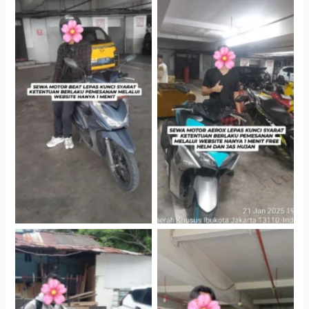
Cityplaza Jatinegara
Cityplaza Jatinegara
Gedung Parkir P6A
Gedung Parkir P6A