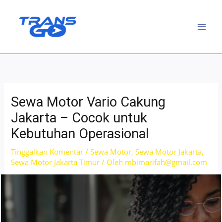
Lewati
ke
konten
Sewa Motor Vario Cakung
Jakarta – Cocok untuk
Kebutuhan Operasional
Tinggalkan Komentar
/
Sewa Motor
,
Sewa Motor Jakarta
,
Sewa Motor Jakarta Timur
/ Oleh
mbimarifah@gmail.com