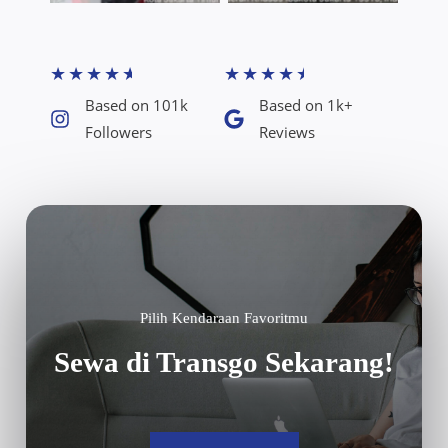
★
★
★
★
★
★
★
★
★
★
Based on 101k
Based on 1k+
Followers​
Reviews​
Pilih Kendaraan Favoritmu
Sewa di Transgo Sekarang!