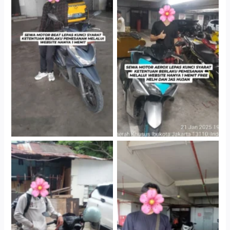
Cityplaza Jatinegara
Cityplaza Jatinegara
Gedung Parkir P6A
Gedung Parkir P6A
Cityplaza Jatinegara