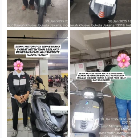
Hotel Kartika Chandra,
Cityplaza Jatinegara
Jakarta Selatan
Gedung Parkir P6A