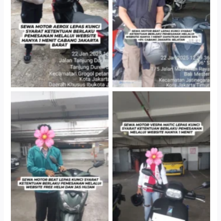
Cabang Jakarta Barat
Gedung Parkir P6A
Cityplaza Jatinegara
Cityplaza Jatinegara
Gedung Parkir P6A
Gedung Parkir P6A