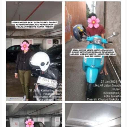
Cityplaza Jatinegara
Antar Jemput Kendaraan
Gedung Parkir P6A