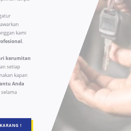
gatur
nawarkan
anggan kami
ofesional
.
ri kerumitan
an setiap
unakan kapan
antu Anda
 selama
KARANG !