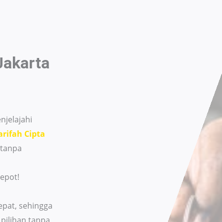
Jakarta
jelajahi
rifah Cipta
 tanpa
epot!
pat, sehingga
pilihan tanpa