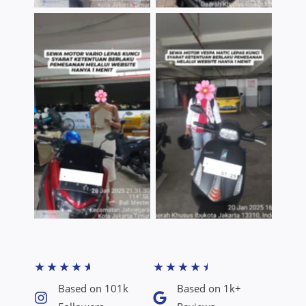
TNo Caption
TNo Caption
★
★
★
★
★
★
★
★
★
★
Based on 101k
Based on 1k+