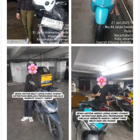
Cityplaza Jatinegara
Cityplaza Jatinegara
Gedung Parkir P6A
Gedung Parkir P6A