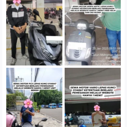
Hotel Kartika Chandra,
Cityplaza Jatinegara
Jakarta Selatan
Gedung Parkir P6A
Cityplaza Jatinegara
Antar Jemput Kendaraan
Gedung Parkir P6A