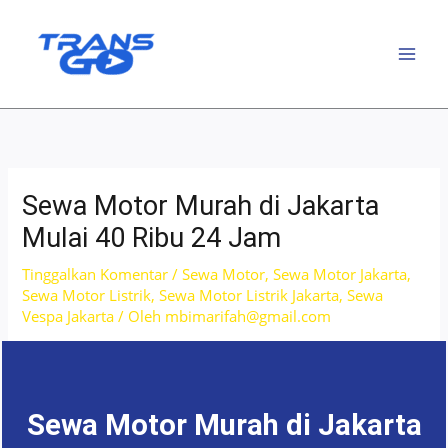
Lewati
ke
konten
Sewa Motor Murah di Jakarta
Mulai 40 Ribu 24 Jam
Tinggalkan Komentar
/
Sewa Motor
,
Sewa Motor Jakarta
,
Sewa Motor Listrik
,
Sewa Motor Listrik Jakarta
,
Sewa
Vespa Jakarta
/ Oleh
mbimarifah@gmail.com
Sewa Motor Murah di Jakarta