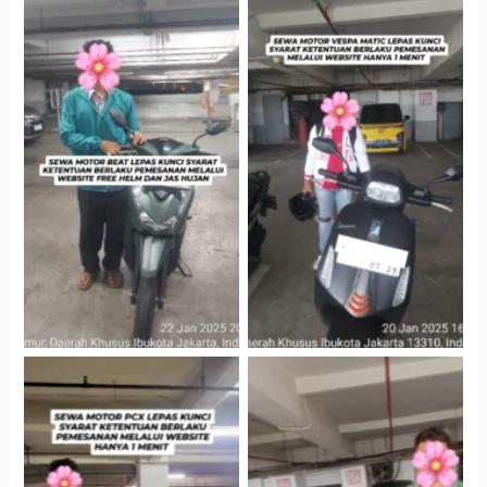
Cityplaza Jatinegara
Cityplaza Jatinegara
Gedung Parkir P6A
Gedung Parkir P6A