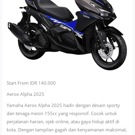
Start From IDR 140.000
Aerox Alpha 2025
Yamaha Aerox Alpha 2025 hadir dengan desain sporty
dan tenaga mesin 155cc yang responsif. Cocok untuk
perjalanan harian, ojek online, atau gaya hidup aktif di
kota. Dengan tampilan gagah dan kenyamanan maksimal,