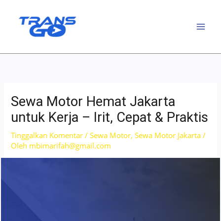
Lewati
ke
konten
Sewa Motor Hemat Jakarta
untuk Kerja – Irit, Cepat & Praktis
Tinggalkan Komentar
/
Sewa Motor
,
Sewa Motor Jakarta
/
Oleh
mbimarifah@gmail.com