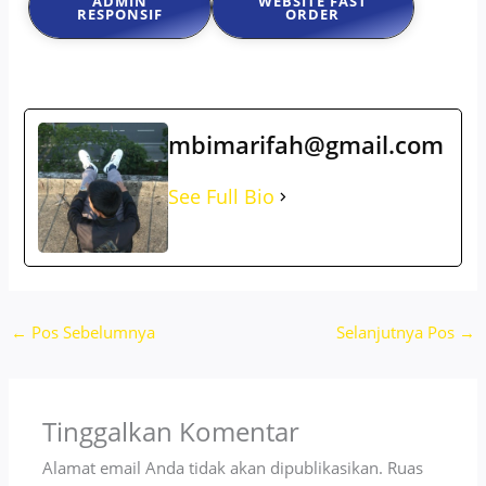
ADMIN
WEBSITE FAST
RESPONSIF
ORDER
mbimarifah@gmail.com
See Full Bio
←
Pos Sebelumnya
Selanjutnya Pos
→
Tinggalkan Komentar
Alamat email Anda tidak akan dipublikasikan.
Ruas